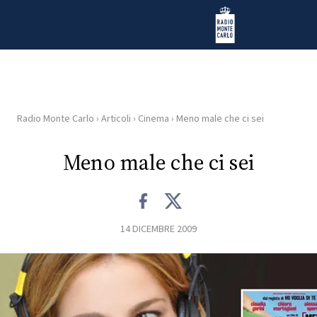
Vai al contenuto
Radio Monte Carlo
Radio Monte Carlo
›
Articoli
›
Cinema
›
Meno male che ci sei
HOME
Meno male che ci sei
RADIO
WEB
RADIO
14 DICEMBRE 2009
PLAYLIST
NEWS