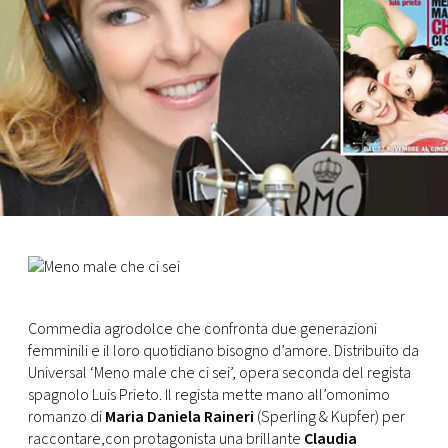
FOTO
CONCORSI
EVENTI
VIDEO
TV
Commedia agrodolce che confronta due generazioni
PRINCIPATO
femminili e il loro quotidiano bisogno d’amore. Distribuito da
DI
MONACO
Universal ‘Meno male che ci sei’, opera seconda del regista
spagnolo Luis Prieto. Il regista mette mano all’omonimo
romanzo di
Maria Daniela Raineri
(Sperling & Kupfer) per
RMC
raccontare,con protagonista una brillante
Claudia