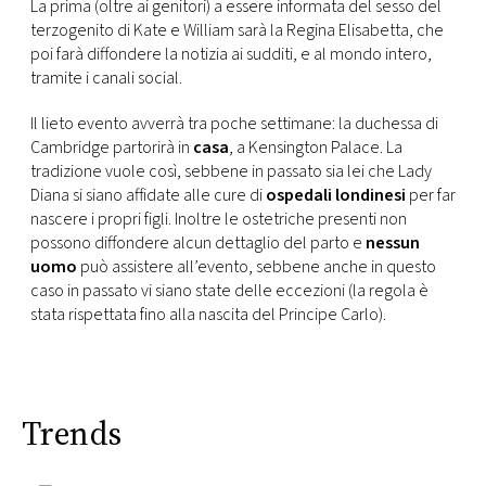
La prima (oltre ai genitori) a essere informata del sesso del
terzogenito di Kate e William sarà la Regina Elisabetta, che
poi farà diffondere la notizia ai sudditi, e al mondo intero,
tramite i canali social.
Il lieto evento avverrà tra poche settimane: la duchessa di
Cambridge partorirà in
casa
, a Kensington Palace. La
tradizione vuole così, sebbene in passato sia lei che Lady
Diana si siano affidate alle cure di
ospedali londinesi
per far
nascere i propri figli. Inoltre le ostetriche presenti non
possono diffondere alcun dettaglio del parto e
nessun
uomo
può assistere all’evento, sebbene anche in questo
caso in passato vi siano state delle eccezioni (la regola è
stata rispettata fino alla nascita del Principe Carlo).
Trends