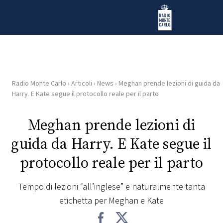
Vai al contenuto
Radio Monte Carlo
Radio Monte Carlo
›
Articoli
›
News
›
Meghan prende lezioni di guida da
HOME
Harry. E Kate segue il protocollo reale per il parto
RADIO
Meghan prende lezioni di
guida da Harry. E Kate segue il
WEB
RADIO
protocollo reale per il parto
PLAYLIST
Tempo di lezioni “all’inglese” e naturalmente tanta
etichetta per Meghan e Kate
NEWS