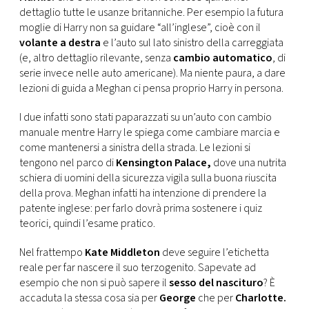
CONSIGLIA
dettaglio tutte le usanze britanniche. Per esempio la futura
moglie di Harry non sa guidare “all’inglese”, cioè con il
volante a destra
e l’auto sul lato sinistro della carreggiata
(e, altro dettaglio rilevante, senza
cambio automatico
, di
serie invece nelle auto americane). Ma niente paura, a dare
lezioni di guida a Meghan ci pensa proprio Harry in persona.
I due infatti sono stati paparazzati su un’auto con cambio
manuale mentre Harry le spiega come cambiare marcia e
come mantenersi a sinistra della strada. Le lezioni si
tengono nel parco di
Kensington Palace,
dove una nutrita
schiera di uomini della sicurezza vigila sulla buona riuscita
della prova. Meghan infatti ha intenzione di prendere la
patente inglese: per farlo dovrà prima sostenere i quiz
teorici, quindi l’esame pratico.
Nel frattempo
Kate Middleton
deve seguire l’etichetta
reale per far nascere il suo terzogenito. Sapevate ad
esempio che non si può sapere il
sesso del nascituro
? È
accaduta la stessa cosa sia per
George
che per
Charlotte.