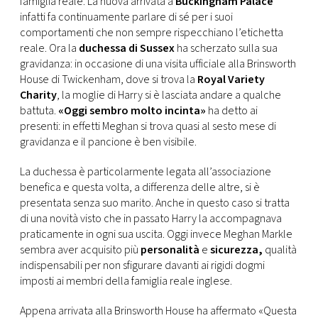
famiglia reale. La nuova arrivata a
Buckingham Palace
CONSIGLIA
infatti fa continuamente parlare di sé per i suoi
comportamenti che non sempre rispecchiano l’etichetta
reale. Ora la
duchessa di Sussex
ha scherzato sulla sua
gravidanza: in occasione di una visita ufficiale alla Brinsworth
House di Twickenham, dove si trova la
Royal Variety
Charity
, la moglie di Harry si è lasciata andare a qualche
battuta.
«Oggi sembro molto incinta»
ha detto ai
presenti: in effetti Meghan si trova quasi al sesto mese di
gravidanza e il pancione è ben visibile.
La duchessa è particolarmente legata all’associazione
benefica e questa volta, a differenza delle altre, si è
presentata senza suo marito. Anche in questo caso si tratta
di una novità visto che in passato Harry la accompagnava
praticamente in ogni sua uscita. Oggi invece Meghan Markle
sembra aver acquisito più
personalità
e
sicurezza,
qualità
indispensabili per non sfigurare davanti ai rigidi dogmi
imposti ai membri della famiglia reale inglese.
Appena arrivata alla Brinsworth House ha affermato «Questa