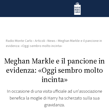
Vai al contenuto
Radio Monte Carlo
Radio Monte Carlo
›
Articoli
›
News
›
Meghan Markle e il pancione in
HOME
evidenza: «Oggi sembro molto incinta»
RADIO
Meghan Markle e il pancione in
evidenza: «Oggi sembro molto
WEB
RADIO
incinta»
PLAYLIST
In occasione di una visita ufficiale ad un'associazione
benefica la moglie di Harry ha scherzato sulla sua
NEWS
gravidanza.