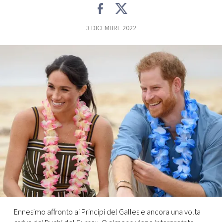
FOTO
3 DICEMBRE 2022
CONCORSI
EVENTI
VIDEO
TV
PRINCIPATO
DI
MONACO
Ennesimo affronto ai Principi del Galles e ancora una volta
RMC