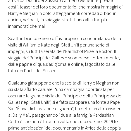
arriva dai Duchi del Sussex. O almeno viene interpretato
CONSIGLIA
così il teaser del loro documentario, che mostra immagini di
Harry e Meghan in dolci atteggiamenti corredati di baci in
cucina, nei balli, in spiaggia, stretti l’uno all’altra, più
innamorati che mai.
Scatti in bianco e nero diffusi proprio in concomitanza della
visita di William e Kate negli Stati Uniti per una serie di
impegni, su tutti la serata dell’Earthshot Prize a Boston. Il
viaggio dei Principi del Galles è scomparso, letteralmente,
dalle pagine di qualsiasi giornale online, fagocitato dalle
foto dei Duchi del Sussex.
Qualcuno già suppone che la scelta di Harry e Meghan non
sia stata affatto casuale: “una campagna coordinata per
oscurare la grande visita del Principe e della Principessa del
Galles negli Stati Uniti”, si è fatta scappare una fonte a Page
Six. “È una dichiarazione di guerra”, ha detto un altro insider
al Daily Mail, paragonando i due alla famiglia Kardashian.
Certo è che non è la prima volta che succede: nel 2019 le
prime anticipazioni del documentario in Africa della coppia