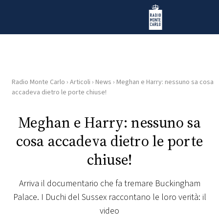
Vai al contenuto
Radio Monte Carlo
Radio Monte Carlo
›
Articoli
›
News
›
Meghan e Harry: nessuno sa cosa
HOME
accadeva dietro le porte chiuse!
RADIO
Meghan e Harry: nessuno sa
cosa accadeva dietro le porte
WEB
RADIO
chiuse!
PLAYLIST
Arriva il documentario che fa tremare Buckingham
Palace. I Duchi del Sussex raccontano le loro verità: il
NEWS
video