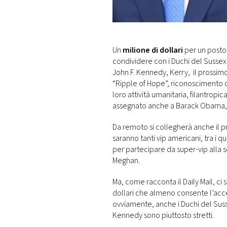
DI
MONACO
RMC
Un
milione di dollari
per un posto 
CONSIGLIA
condividere con i Duchi del Sussex 
John F. Kennedy, Kerry, il prossim
“Ripple of Hope”, riconoscimento ch
loro attività umanitaria, filantropica
assegnato anche a Barack Obama, Bi
Da remoto si collegherà anche il 
saranno tanti vip americani, tra i qu
per partecipare da super-vip alla s
Meghan.
Ma, come racconta il Daily Mail, ci
dollari che almeno consente l’acce
ovviamente, anche i Duchi del Susse
Kennedy sono piuttosto stretti.