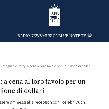
Radio Monte Carlo
RADIO
NEWS
MUSICA
BLUE NOTE
TV
s
›
Meghan e Harry: a cena al loro tavolo per un milione di dollari
a cena al loro tavolo per un
lione di dollari
ssere ammessi alla reception con i celebri Duchi