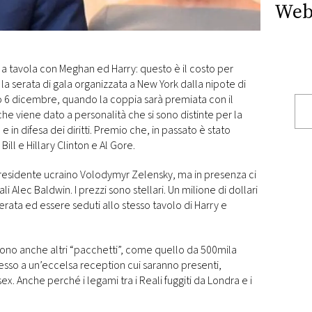
Web
a tavola con Meghan ed Harry: questo è il costo per
la serata di gala organizzata a New York dalla nipote di
o 6 dicembre, quando la coppia sarà premiata con il
e viene dato a personalità che si sono distinte per la
 e in difesa dei diritti. Premio che, in passato è stato
ll e Hillary Clinton e Al Gore.
presidente ucraino Volodymyr Zelensky, ma in presenza ci
ali Alec Baldwin. I prezzi sono stellari. Un milione di dollari
erata ed essere seduti allo stesso tavolo di Harry e
 sono anche altri “pacchetti”, come quello da 500mila
sso a un’eccelsa reception cui saranno presenti,
x. Anche perché i legami tra i Reali fuggiti da Londra e i