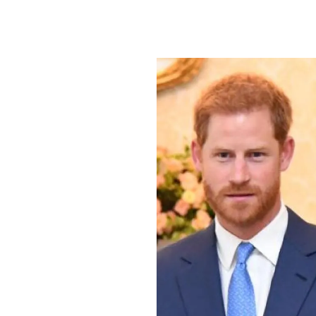
PLAYLIST
NEWS
FOTO
CONCORSI
EVENTI
VIDEO
TV
PRINCIPATO