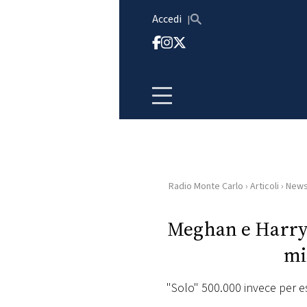
Vai al contenuto
Accedi
Radio Monte Carlo
›
Articoli
›
New
HOME
Meghan e Harry: 
RADIO
mi
WEB
RADIO
"Solo" 500.000 invece per e