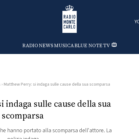
Radio Monte Carlo
Y
RADIO
NEWS
MUSICA
BLUE NOTE
TV
s
›
Matthew Perry: si indaga sulle cause della sua scomparsa
 indaga sulle cause della sua
scomparsa
che hanno portato alla scomparsa dell'attore. La