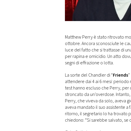
DI
MONACO
RMC
CONSIGLIA
Matthew Perry è stato ritrovato mor
ottobre. Ancora sconosciute le caus
luce del fatto che si trattasse di u
per rapina e omicidio. Un atto dovut
segni di effrazione o lotta.
La sorte del Chandler di “
Friends
”
attendere dai 4 ai 6 mesi: periodo n
test hanno escluso che Perry, per 
stroncato da un’overdose. Intanto, s
Perry, che viveva da solo, aveva gi
aveva mandato il suo assistente a f
ritorno, il segretario lo ha trovato p
chiedono: “Si sarebbe salvato, se q