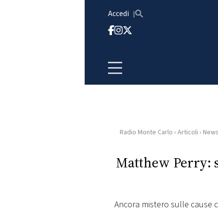
Vai al contenuto
Accedi
Radio Monte Carlo
›
Articoli
›
New
HOME
Matthew Perry: si
RADIO
WEB
RADIO
Ancora mistero sulle cause 