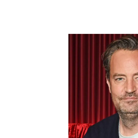
PLAYLIST
NEWS
FOTO
CONCORSI
EVENTI
VIDEO
TV
PRINCIPATO