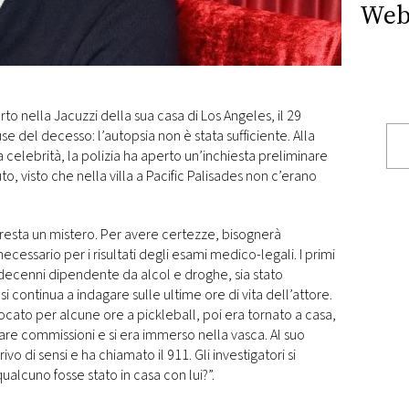
Web
to nella Jacuzzi della sua casa di Los Angeles, il 29
e del decesso: l’autopsia non è stata sufficiente. Alla
na celebrità, la polizia ha aperto un’inchiesta preliminare
o, visto che nella villa a Pacific Palisades non c’erano
 resta un mistero. Per avere certezze, bisognerà
ecessario per i risultati degli esami medico-legali. I primi
decenni dipendente da alcol e droghe, sia stato
i continua a indagare sulle ultime ore di vita dell’attore.
ocato per alcune ore a pickleball, poi era tornato a casa,
are commissioni e si era immerso nella vasca. Al suo
rivo di sensi e ha chiamato il 911. Gli investigatori si
ualcuno fosse stato in casa con lui?”.