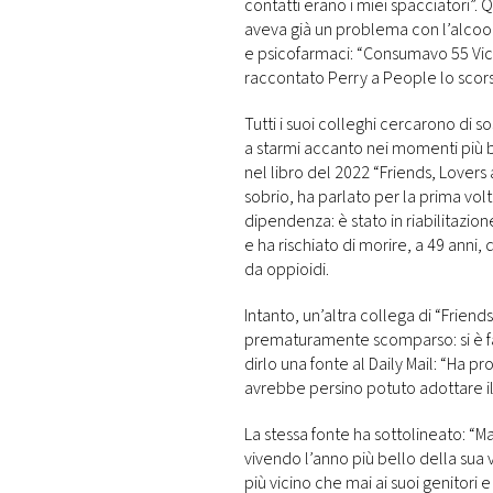
contatti erano i miei spacciatori”.
aveva già un problema con l’alcool
e psicofarmaci: “Consumavo 55 Vic
raccontato Perry a People lo scor
Tutti i suoi colleghi cercarono di s
a starmi accanto nei momenti più b
nel libro del 2022 “Friends, Lovers 
sobrio, ha parlato per la prima vo
dipendenza: è stato in riabilitazion
e ha rischiato di morire, a 49 anni
da oppioidi.
Intanto, un’altra collega di “Friend
prematuramente scomparso: si è fat
dirlo una fonte al Daily Mail: “Ha
avrebbe persino potuto adottare il
La stessa fonte ha sottolineato: “M
vivendo l’anno più bello della sua v
più vicino che mai ai suoi genitori 