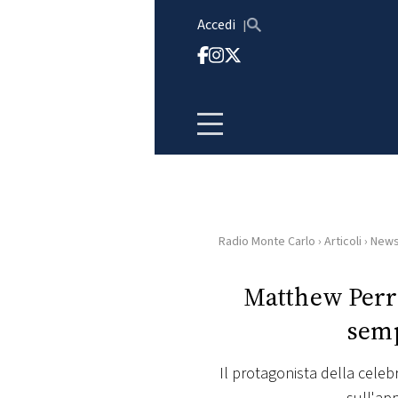
Vai al contenuto
Accedi
Radio Monte Carlo
›
Articoli
›
New
HOME
Matthew Perry
RADIO
semp
WEB
RADIO
Il protagonista della cele