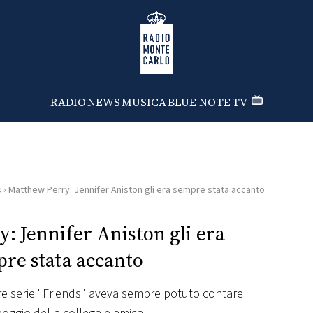
Radio Monte Carlo
RADIO
NEWS
MUSICA
BLUE NOTE
TV
s
›
Matthew Perry: Jennifer Aniston gli era sempre stata accanto
: Jennifer Aniston gli era
re stata accanto
bre serie "Friends" aveva sempre potuto contare