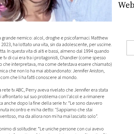
Web
iù grande nemico: alcol, droghe e psicofarmaci. Matthew
 2023, ha lottato una vita, sin da adolescente, per uscirne.
a. In questa vita di alti e bassi, almeno dal 1994 quando
ie tv di cui era tra i protagonisti, Chandler (come spesso
lo che interpretava, ma come detestava essere chiamato)
ica che non lo ha mai abbandonato: Jennifer Aniston,
t-com che li ha fatti conoscere al mondo.
la rete tv ABC, Perry aveva rivelato che Jennifer era stata
di affrontarlo sul suo problema con l’alcol e a rimanere
a anche dopo la fine della serie tv: “Le sono davvero
enuta incontro e mi ha detto: ‘Sappiamo che stai
entoso, ma da allora non mi ha mai lasciato solo”.
nonimo di solitudine: “Le uniche persone con cui avevo