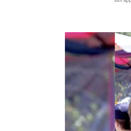
sull'ap
PLAYLIST
NEWS
FOTO
CONCORSI
EVENTI
VIDEO
TV
PRINCIPATO