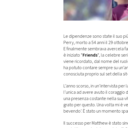
DI
MONACO
RMC
CONSIGLIA
Le dipendenze sono state il suo p
Perry, morto a 54 anni il 29 ottobre
E finalmente sembrava avercela fatt
è iniziato “
Friends
“, la celebre ser
viene ricordato, dal nome del ruo
ha potuto contare sempre su un’am
conosciuta proprio sul set della si
L’anno scorso, in un’intervista per 
l’unica ad avere avuto il coraggio 
una presenza costante nella sua vit
grato per questo. Una volta mi è v
bevendo’. È stato un momento spav
Il successo per Matthew è stato si