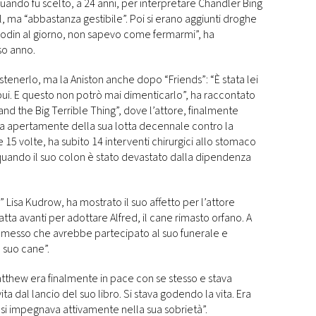
 Quando fu scelto, a 24 anni, per interpretare Chandler Bing
, ma “abbastanza gestibile”. Poi si erano aggiunti droghe
odin al giorno, non sapevo come fermarmi”, ha
so anno.
ostenerlo, ma la Aniston anche dopo “Friends”: “È stata lei
ui. E questo non potrò mai dimenticarlo”, ha raccontato
and the Big Terrible Thing”, dove l’attore, finalmente
lta apertamente della sua lotta decennale contro la
e 15 volte, ha subito 14 interventi chirurgici allo stomaco
, quando il suo colon è stato devastato dalla dipendenza
s” Lisa Kudrow, ha mostrato il suo affetto per l’attore
ta avanti per adottare Alfred, il cane rimasto orfano. A
 promesso che avrebbe partecipato al suo funerale e
 suo cane”.
atthew era finalmente in pace con se stesso e stava
ita dal lancio del suo libro. Si stava godendo la vita. Era
e si impegnava attivamente nella sua sobrietà”.