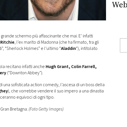
Web
 grande schermo più affascinante che mai. E’ infatti
 Ritchie
, l’ex marito di Madonna (che ha firmato, tra gli
ti”, “Sherlock Holmes” e l’ultimo “
Aladdin
“), intitolato
cola recitano infatti anche
Hugh Grant, Colin Farrell,
ery
(“Downton Abbey”).
 di una sofisticata action comedy, l’ascesa di un boss della
ghey
), che vorrebbe vendere il suo impero a una dinastia
ceranno equivoci di ogni tipo.
in Gran Bretagna.
(Foto Getty Images)