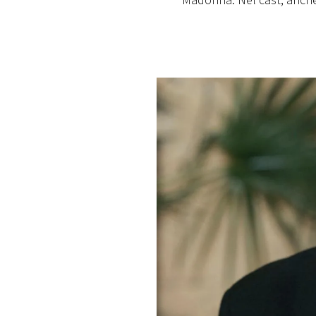
Madonna. Nel cast, anche
PLAYLIST
NEWS
FOTO
CONCORSI
EVENTI
VIDEO
TV
PRINCIPATO