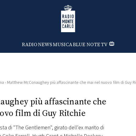
Radio Monte Carlo
RADIO
NEWS
MUSICA
BLUE NOTE
TV
ma
›
Matthew McConaughey più affascinante che mai nel nuovo film di Guy Ri
ughey più affascinante che
ovo film di Guy Ritchie
a di "The Gentlemen", girato dell'ex marito di