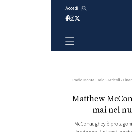
Vai al contenuto
Accedi
Radio Monte Carlo
›
Articoli
›
Cine
HOME
Matthew McCona
RADIO
mai nel nu
WEB
RADIO
McConaughey è protagonist