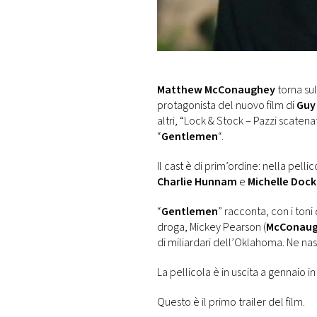
DI
MONACO
RMC
CONSIGLIA
Matthew McConaughey
torna sul
protagonista del nuovo film di
Guy
altri, “Lock & Stock – Pazzi scatena
“
Gentlemen
“.
Il cast è di prim’ordine: nella pelli
Charlie Hunnam
e
Michelle Dock
“
Gentlemen
” racconta, con i toni
droga, Mickey Pearson (
McConau
di miliardari dell’Oklahoma. Ne nas
La pellicola è in uscita a gennaio 
Questo è il primo trailer del film.