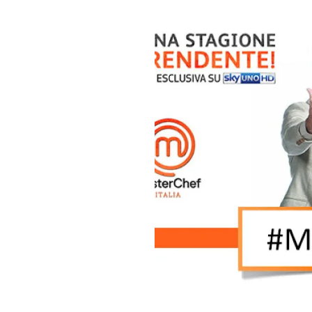
PLAYLIST
NEWS
FOTO
CONCORSI
EVENTI
VIDEO
TV
PRINCIPATO