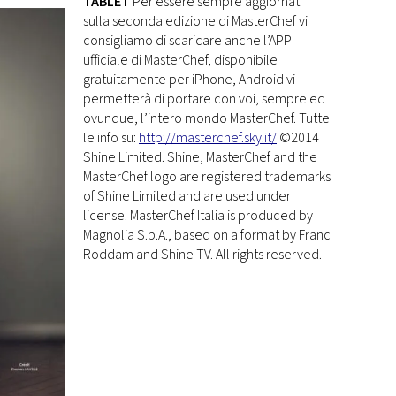
TABLET
Per essere sempre aggiornati
sulla seconda edizione di MasterChef vi
consigliamo di scaricare anche l’APP
ufficiale di MasterChef, disponibile
gratuitamente per iPhone, Android vi
permetterà di portare con voi, sempre ed
ovunque, l’intero mondo MasterChef. Tutte
le info su:
http://masterchef.sky.it/
©2014
Shine Limited. Shine, MasterChef and the
MasterChef logo are registered trademarks
of Shine Limited and are used under
license. MasterChef Italia is produced by
Magnolia S.p.A., based on a format by Franc
Roddam and Shine TV. All rights reserved.