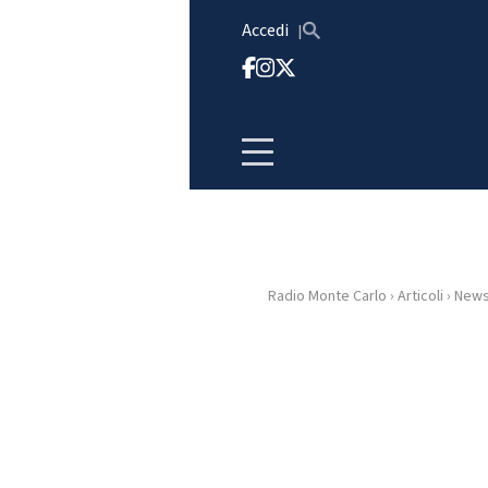
Vai al contenuto
Accedi
Radio Monte Carlo
›
Articoli
›
New
HOME
RADIO
WEB
RADIO