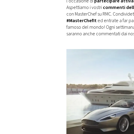
l’occasione di
partecipare atti
Aspettiamo i vostri
commenti delle
con MasterChef su RMC. Condividet
#MasterChefIt
ed entrate a far p
famoso del mondo! Ogni settimana 
saranno anche commentati dai nostr