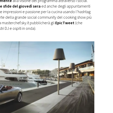
vamente
alla visione del programma attraverso i social.
 sfide del giovedì sera
ed anche degli appuntamenti
e impressioni e passione per la cucina usando l’hashtag
arte della grande social community del cooking show più
masterchef.sky.it pubblicherà gli
EpicTweet
(che
i DJ e ospiti in onda).