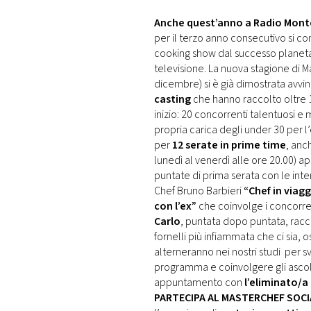
DI
MONACO
Anche quest’anno a Radio Monte 
per il terzo anno consecutivo si c
cooking show dal successo planetar
RMC
televisione. La nuova stagione di Ma
CONSIGLIA
dicembre) si è già dimostrata avvin
casting
che hanno raccolto oltre 1
inizio: 20 concorrenti talentuosi e m
propria carica degli under 30 per l
per
12 serate in prime time
, anc
lunedì al venerdì alle ore 20.00) app
puntate di prima serata con le interpr
Chef Bruno Barbieri
“Chef in viag
con l’ex”
che coinvolge i concorre
Carlo
, puntata dopo puntata, rac
fornelli più infiammata che ci sia, 
alterneranno nei nostri studi per s
programma e coinvolgere gli ascolta
appuntamento con
l’eliminato/a
PARTECIPA AL MASTERCHEF SOCI