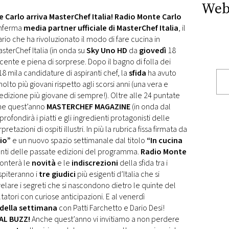
Web
Carlo arriva MasterChef Italia!
Radio Monte Carlo
onferma
media partner ufficiale di MasterChef Italia
, il
io che ha rivoluzionato il modo di fare cucina in
sterChef Italia (in onda su
Sky Uno HD
da
giovedì
18
cente e piena di sorprese. Dopo il bagno di folla dei
8 mila candidature di aspiranti chef, la
sfida
ha avuto
olto più giovani rispetto agli scorsi anni (una vera e
’edizione più giovane di sempre!). Oltre alle 24 puntate
he quest’anno
MASTERCHEF MAGAZINE
(in onda dal
rofondirà i piatti e gli ingredienti protagonisti delle
etazioni di ospiti illustri. In più la rubrica fissa firmata da
gio”
e un nuovo spazio settimanale dal titolo
“In cucina
nti delle passate edizioni del programma.
Radio Monte
conterà le
novità
e le
indiscrezioni
della sfida tra i
ospiteranno i
tre giudici
più esigenti d’Italia che si
velare i segreti che si nascondono dietro le quinte del
tori con curiose anticipazioni. E al venerdì
 della settimana
con Patti Farchetto e Dario Desi!
AL BUZZ!
Anche quest’anno vi invitiamo a non perdere