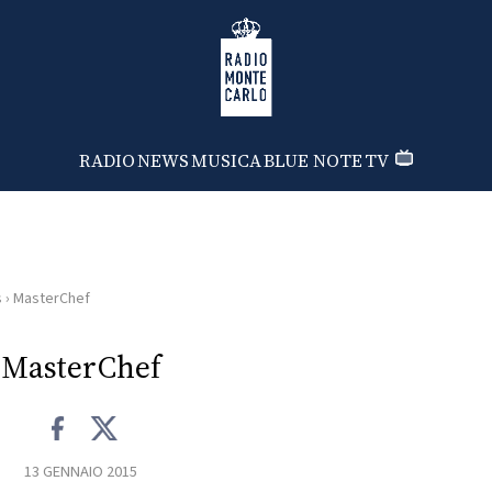
Radio Monte Carlo
RADIO
NEWS
MUSICA
BLUE NOTE
TV
s
›
MasterChef
MasterChef
13 GENNAIO 2015