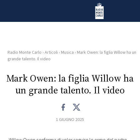
Vai al contenuto
Radio Monte Carlo
Radio Monte Carlo
›
Articoli
›
Musica
›
Mark Owen: la figlia Willow ha un
HOME
grande talento. Il video
RADIO
Mark Owen: la figlia Willow ha
un grande talento. Il video
WEB
RADIO
PLAYLIST
1 GIUGNO 2025
NEWS