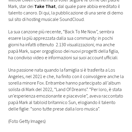
Willow Owen conferma di voler seguire le orme del padre
Mark, star dei
Take That
, dal quale pare abbia ereditato il
FOTO
talento canoro. Di qui, la pubblicazione di una serie di demo
sul sito di hosting musicale SoundCloud.
CONCORSI
La sua canzone più recente, “Back To Me Now”, sembra
essere la più apprezzata dalla sua community: in pochi
giorni ha infatti ottenuto 2.130 visualizzazioni; ma anche
EVENTI
papà Mark, super orgoglioso dei nuovi progetti della figlia,
ha condiviso video e informazioni sui suoi account ufficiali.
VIDEO
Una passione nata quando la famiglia si è trasferita a Los
Angeles, nel 2021 e che, ha finito con il coinvolgere anche la
TV
sorella minore Fox. Entrambe hanno partecipato all’album
solista di Mark del 2022, “Land Of Dreams”. “Per loro, è stata
un’esperienza emozionante e piacevole”, aveva raccontato
PRINCIPATO
papà Mark al tabloid britannico Sun, elogiando il talento
DI
delle figlie: “sono tutte prese dalla loro musica”.
MONACO
(Foto Getty Images)
RMC