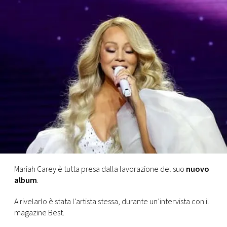
FOTO
CONCORSI
EVENTI
VIDEO
TV
PRINCIPATO
Mariah Carey è tutta presa dalla lavorazione del suo
nuovo
DI
album
.
MONACO
A rivelarlo è stata l’artista stessa, durante un’intervista
con il
magazine Best.
RMC