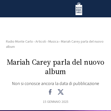
Vai al contenuto
Radio Monte Carlo
Radio Monte Carlo
›
Articoli
›
Musica
›
Mariah Carey parla del nuovo
HOME
album
RADIO
Mariah Carey parla del nuovo
album
WEB
RADIO
Non si conosce ancora la data di pubblicazione
PLAYLIST
15 GENNAIO 2025
NEWS