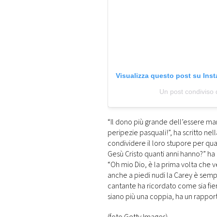
Visualizza questo post su Ins
Un post condiviso
“Il dono più grande dell’essere mam
peripezie pasquali!”, ha scritto nel
condividere il loro stupore per qua
Gesù Cristo quanti anni hanno?” ha
“Oh mio Dio, è la prima volta che v
anche a piedi nudi la Carey è sempr
cantante ha ricordato come sia fier
siano più una coppia, ha un rappor