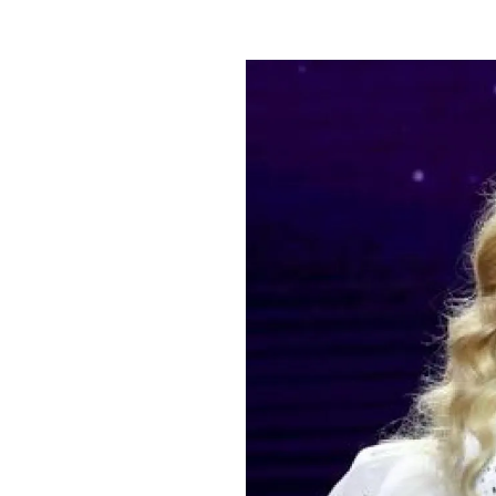
PLAYLIST
NEWS
FOTO
CONCORSI
EVENTI
VIDEO
TV
PRINCIPATO