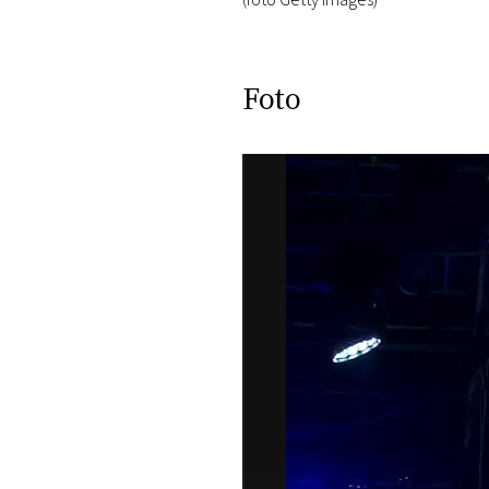
(foto Getty Images)
Foto