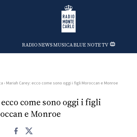
Radio Monte Carlo
RADIO
NEWS
MUSICA
BLUE NOTE
TV
ca
›
Mariah Carey: ecco come sono oggi i figli Moroccan e Monroe
ecco come sono oggi i figli
occan e Monroe