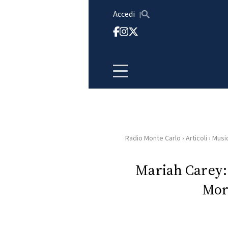
Vai al contenuto
Accedi
Radio Monte Carlo
›
Articoli
›
Musi
HOME
Mariah Carey: 
RADIO
Mor
WEB
RADIO