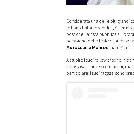
DI
MONACO
Considerata una delle più grandi c
RMC
milioni di album venduti, è sempre m
CONSIGLIA
post che l’artista pubblica sui prop
occasione delle feste di primavera,
Moroccan e Monroe
, nati 14 ann
A stupire i suoi follower sono in pa
indossava scarpe con i tacchi, ma
particolare: i suoi ragazzi sono cresc