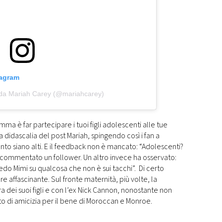
tagram
 da Mariah Carey (@mariahcarey)
ma è far partecipare i tuoi figli adolescenti alle tue
la didascalia del post Mariah, spingendo così i fan a
nto siano alti. E il feedback non è mancato: “Adolescenti?
 commentato un follower. Un altro invece ha osservato:
edo Mimi su qualcosa che non è sui tacchi”. Di certo
e affascinante. Sul fronte maternità, più volte, la
a dei suoi figli e con l’ex Nick Cannon, nonostante non
to di amicizia per il bene di Moroccan e Monroe.