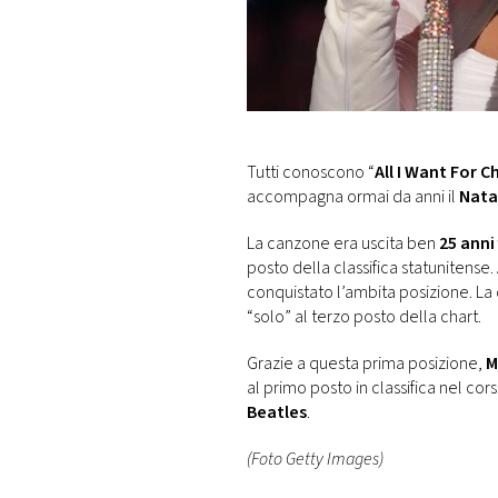
DI
MONACO
RMC
CONSIGLIA
Tutti conoscono “
All I Want For C
accompagna ormai da anni il
Nata
La canzone era uscita ben
25 anni
posto della classifica statunitense.
conquistato l’ambita posizione. La 
“solo” al terzo posto della chart.
Grazie a questa prima posizione,
M
al primo posto in classifica nel cors
Beatles
.
(Foto Getty Images)