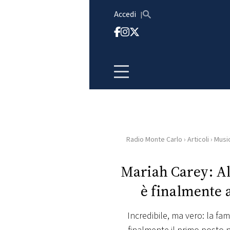
Vai al contenuto
Accedi
Radio Monte Carlo
›
Articoli
›
Musi
HOME
Mariah Carey: Al
RADIO
è finalmente a
WEB
RADIO
Incredibile, ma vero: la fa