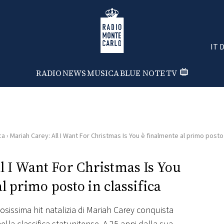
Radio Monte Carlo
IT 
RADIO
NEWS
MUSICA
BLUE NOTE
TV
ca
›
Mariah Carey: All I Want For Christmas Is You è finalmente al primo posto 
l I Want For Christmas Is You
l primo posto in classifica
mosissima hit natalizia di Mariah Carey conquista