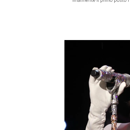
finalmente il primo posto n
PLAYLIST
NEWS
FOTO
CONCORSI
EVENTI
VIDEO
TV
PRINCIPATO