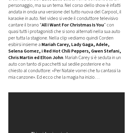
CONSIGLIA
personaggio, ma su un tema. Nel corso dello show è infatti
andata in onda una versione del tutto nuova del Carpool, il
karaoke in auto. Nel video si vede il conduttore televisivo
cantare il brano “
All I Want For Christmas Is You
” con
quasi tutti i protagonisti che si sono alternati nella sua auto
per tutta la stagione. Nella clip vediamo quindi Corden
esibirsi insieme a
Mariah Carey, Lady Gaga, Adele,
Selena Gomez, i Red Hot Chili Peppers, Gwen Stefani,
Chris Martin ed Elton John
. Mariah Carey si è seduta in un
auto con tanto di pacchetti sul sedile posteriore e ha
chiesto al conduttore: «Per Natale vorrei che tu cantassi la
mia canzone». Ed ecco che la magia ha inizio…