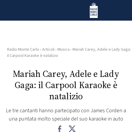
Vai al contenuto
Radio Monte Carlo
Radio Monte Carlo
›
Articoli
›
Musica
›
Mariah Carey, Adele e Lady Gaga:
HOME
il Carpool Karaoke è natalizio
RADIO
Mariah Carey, Adele e Lady
Gaga: il Carpool Karaoke è
WEB
RADIO
natalizio
PLAYLIST
Le tre cantanti hanno partecipato con James Corden a
una puntata molto speciale del suo karaoke in auto
NEWS