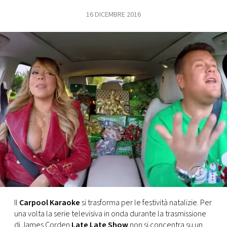
16 DICEMBRE 2016
FOTO
CONCORSI
EVENTI
VIDEO
TV
PRINCIPATO
DI
MONACO
Il
Carpool Karaoke
si trasforma per le festività natalizie. Per
una volta la serie televisiva in onda durante la trasmissione
RMC
di James Corden
Late Late Show
non si concentra su un