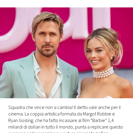
FOTO
CONCORSI
EVENTI
VIDEO
TV
PRINCIPATO
DI
Squadra che vince non si cambia! Il detto vale anche per il
MONACO
cinema. La coppia artistica formata da Margot Robbie e
Ryan Gosling, che ha fatto incassare al film “Barbie” 1,4
miliardi di dollari in tutto il mondo, punta a replicare questo
RMC