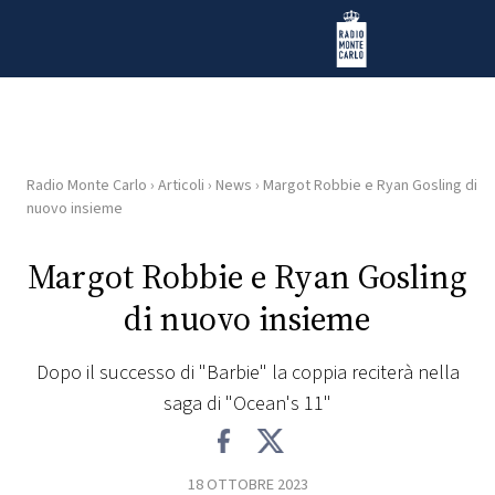
Vai al contenuto
Radio Monte Carlo
Radio Monte Carlo
›
Articoli
›
News
›
Margot Robbie e Ryan Gosling di
HOME
nuovo insieme
RADIO
Margot Robbie e Ryan Gosling
di nuovo insieme
WEB
RADIO
Dopo il successo di "Barbie" la coppia reciterà nella
saga di "Ocean's 11"
PLAYLIST
NEWS
18 OTTOBRE 2023