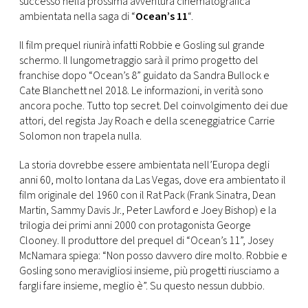
successo nella prossima avventura cinematografica
CONSIGLIA
ambientata nella saga di “
Ocean’s 11
“.
Il film prequel riunirà infatti Robbie e Gosling sul grande
schermo. Il lungometraggio sarà il primo progetto del
franchise dopo “Ocean’s 8” guidato da Sandra Bullock e
Cate Blanchett nel 2018. Le informazioni, in verità sono
ancora poche. Tutto top secret. Del coinvolgimento dei due
attori, del regista Jay Roach e della sceneggiatrice Carrie
Solomon non trapela nulla.
La storia dovrebbe essere ambientata nell’Europa degli
anni 60, molto lontana da Las Vegas, dove era ambientato il
film originale del 1960 con il Rat Pack (Frank Sinatra, Dean
Martin, Sammy Davis Jr., Peter Lawford e Joey Bishop) e la
trilogia dei primi anni 2000 con protagonista George
Clooney. Il produttore del prequel di “Ocean’s 11”, Josey
McNamara spiega: “Non posso davvero dire molto. Robbie e
Gosling sono meravigliosi insieme, più progetti riusciamo a
fargli fare insieme, meglio è”. Su questo nessun dubbio.