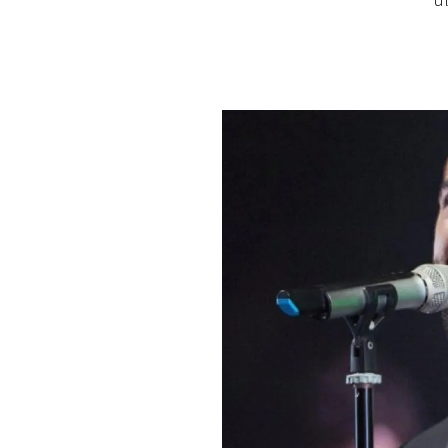
u
PLAYLIST
NEWS
FOTO
CONCORSI
EVENTI
VIDEO
TV
PRINCIPATO