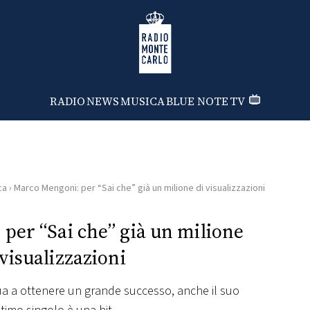
Radio Monte Carlo
RADIO
NEWS
MUSICA
BLUE NOTE
TV
ca
›
Marco Mengoni: per “Sai che” già un milione di visualizzazioni
per “Sai che” già un milione
 visualizzazioni
nua a ottenere un grande successo, anche il suo