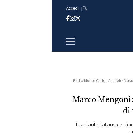
Vai al contenuto
Accedi
Radio Monte Carlo
›
Articoli
›
Musi
HOME
Marco Mengoni: 
RADIO
di
WEB
RADIO
Il cantante italiano conti