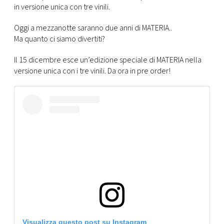
CONSIGLIA
in versione unica con tre vinili.
Oggi a mezzanotte saranno due anni di MATERIA..
Ma quanto ci siamo divertiti?
Il 15 dicembre esce un’edizione speciale di MATERIA nella
versione unica con i tre vinili. Da ora in pre order!
Visualizza questo post su Instagram