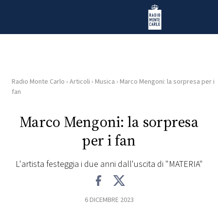
Vai al contenuto
Radio Monte Carlo
Radio Monte Carlo
›
Articoli
›
Musica
›
Marco Mengoni: la sorpresa per i
HOME
fan
RADIO
Marco Mengoni: la sorpresa
per i fan
WEB
RADIO
L'artista festeggia i due anni dall'uscita di "MATERIA"
PLAYLIST
6 DICEMBRE 2023
NEWS