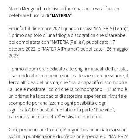
Marco Mengoni ha deciso di fare una sorpresa ai fan per
FOTO
celebrare l’uscita di “
MATERIA
“.
Era infatti il dicembre 2021 quando usciva “MATERIA (Terra)”,
CONCORSI
il primo capitolo di una trilogia discografica che si sarebbe
poi completata con “MATERIA (Pelle)”, pubblicato il 7
EVENTI
ottobre 2022, e “MATERIA (Prisma)”, pubblicato il 26 maggio
2023.
VIDEO
Il primo album era dedicato alle origini musicali dell’artista,
il secondo alle contaminazioni e alle sue ricerche sonore, il
terzo all’idea del prisma, che “ha la capacità di scomporre
TV
la luce e mostrare i colori che la compongono… L’uomo è
un prisma: ha la capacità di assorbire esperienze, filtrarle e
scomporle per analizzarne ogni possibilità e ogni
PRINCIPATO
DI
significato”. DI quest’ultimo labum fa parte “Due vite”,
MONACO
canzone vincitrice del 73º Festival di Sanremo.
Così, per ricordare la data, Mengoni ha annunciato sui suoi
RMC
social la pubblicazione di un’edizione speciale di “MATERIA”