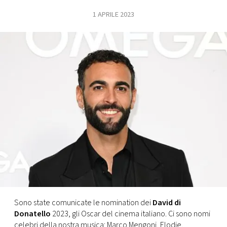
1 APRILE 2023
FOTO
CONCORSI
EVENTI
VIDEO
TV
PRINCIPATO
DI
MONACO
Sono state comunicate le nomination dei
David di
Donatello
2023, gli Oscar del cinema italiano. Ci sono nomi
RMC
celebri della nostra musica: Marco Mengoni, Elodie,