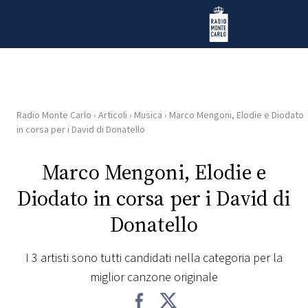
Vai al contenuto
Radio Monte Carlo
Radio Monte Carlo
›
Articoli
›
Musica
›
Marco Mengoni, Elodie e Diodato
HOME
in corsa per i David di Donatello
RADIO
Marco Mengoni, Elodie e
Diodato in corsa per i David di
WEB
RADIO
Donatello
PLAYLIST
I 3 artisti sono tutti candidati nella categoria per la
miglior canzone originale
NEWS