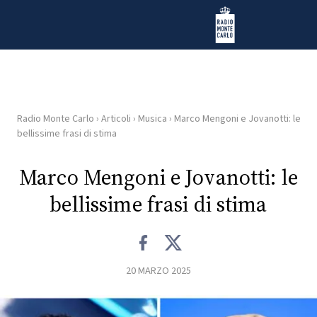
Vai al contenuto
Radio Monte Carlo
Radio Monte Carlo
›
Articoli
›
Musica
›
Marco Mengoni e Jovanotti: le
HOME
bellissime frasi di stima
RADIO
Marco Mengoni e Jovanotti: le
bellissime frasi di stima
WEB
RADIO
PLAYLIST
20 MARZO 2025
NEWS