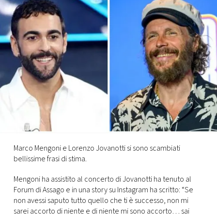
FOTO
CONCORSI
EVENTI
VIDEO
TV
Marco Mengoni e Lorenzo Jovanotti si sono scambiati
bellissime frasi di stima.
PRINCIPATO
DI
Mengoni ha assistito al concerto di Jovanotti ha tenuto al
MONACO
Forum di Assago e in una story su Instagram ha scritto: “Se
non avessi saputo tutto quello che ti è successo, non mi
RMC
sarei accorto di niente e di niente mi sono accorto… sai