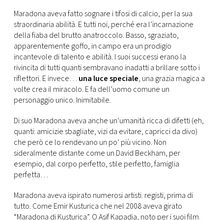
CONSIGLIA
Maradona aveva fatto sognare i tifosi di calcio, per la sua
straordinaria abilità. E tutti noi, perché era l’incarnazione
della fiaba del brutto anatroccolo. Basso, sgraziato,
apparentemente goffo, in campo era un prodigio
incantevole di talento e abilità. I suoi successi erano la
rivincita di tutti quanti sembravano inadatti a brillare sotto i
riflettori. E invece…
una luce speciale
, una grazia magica a
volte crea il miracolo. E fa dell’uomo comune un
personaggio unico. Inimitabile.
Di suo Maradona aveva anche un’umanità ricca di difetti (eh,
quanti: amicizie sbagliate, vizi da evitare, capricci da divo)
che però ce lo rendevano un po’ più vicino. Non
sideralmente distante come un David Beckham, per
esempio, dal corpo perfetto, stile perfetto, famiglia
perfetta…
Maradona aveva ispirato numerosi artisti. registi, prima di
tutto. Come Emir Kusturica che nel 2008 aveva girato
“Maradona di Kusturica”. O Asif Kapadia, noto per i suoi film