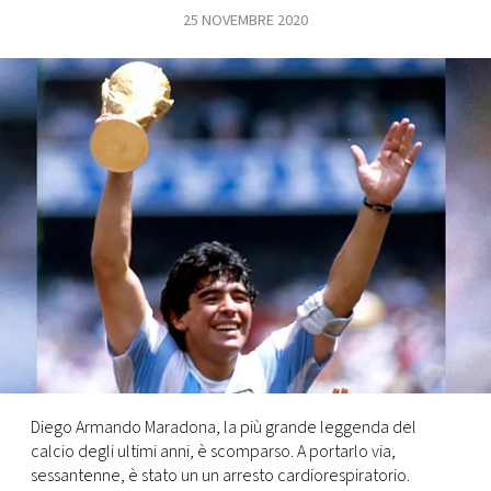
25 NOVEMBRE 2020
FOTO
CONCORSI
EVENTI
VIDEO
TV
PRINCIPATO
DI
MONACO
Diego Armando Maradona, la più grande leggenda del
calcio degli ultimi anni, è scomparso. A portarlo via,
RMC
sessantenne, è stato un un arresto cardiorespiratorio.