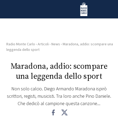
Vai al contenuto
Radio Monte Carlo
Radio Monte Carlo
›
Articoli
›
News
›
Maradona, addio: scompare una
HOME
leggenda dello sport
RADIO
Maradona, addio: scompare
una leggenda dello sport
WEB
RADIO
Non solo calcio. Diego Armando Maradona ispirò
scrittori, registi, musicisti. Tra loro anche Pino Daniele.
PLAYLIST
Che dedicò al campione questa canzone...
NEWS