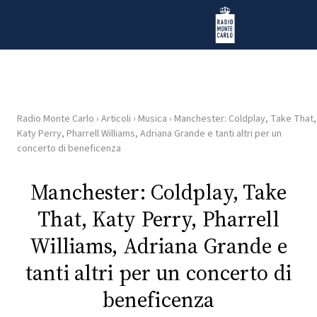
Vai al contenuto
Radio Monte Carlo
Radio Monte Carlo
›
Articoli
›
Musica
›
Manchester: Coldplay, Take That,
HOME
Katy Perry, Pharrell Williams, Adriana Grande e tanti altri per un
concerto di beneficenza
RADIO
Manchester: Coldplay, Take
WEB
That, Katy Perry, Pharrell
RADIO
Williams, Adriana Grande e
PLAYLIST
tanti altri per un concerto di
beneficenza
NEWS