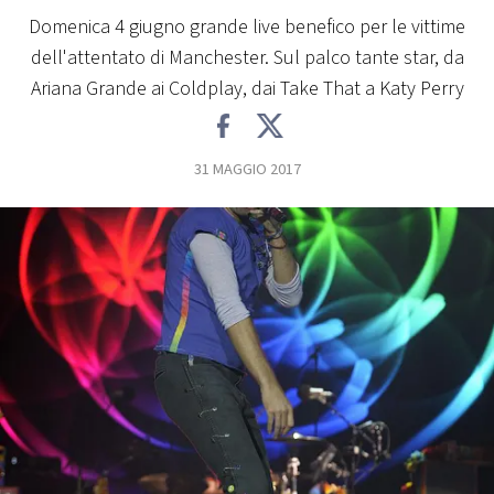
Domenica 4 giugno grande live benefico per le vittime
FOTO
dell'attentato di Manchester. Sul palco tante star, da
Ariana Grande ai Coldplay, dai Take That a Katy Perry
CONCORSI
31 MAGGIO 2017
EVENTI
VIDEO
TV
PRINCIPATO
DI
MONACO
RMC