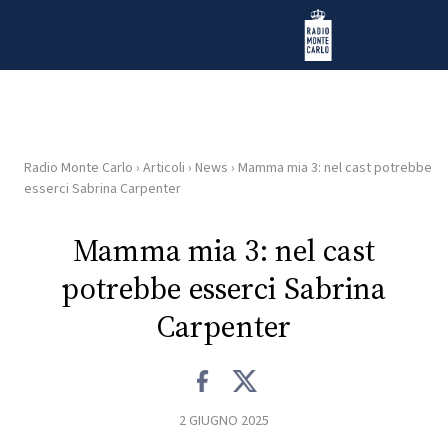
Vai al contenuto
Radio Monte Carlo
Radio Monte Carlo
›
Articoli
›
News
›
Mamma mia 3: nel cast potrebbe
HOME
esserci Sabrina Carpenter
RADIO
Mamma mia 3: nel cast
potrebbe esserci Sabrina
WEB
RADIO
Carpenter
PLAYLIST
2 GIUGNO 2025
NEWS