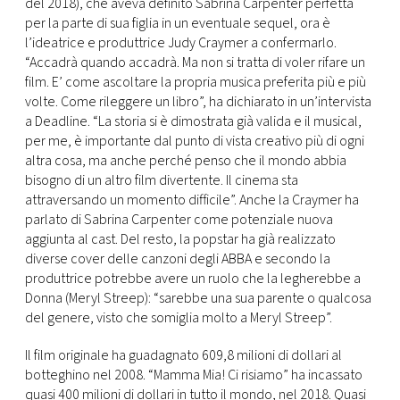
CONSIGLIA
del 2018), che aveva definito Sabrina Carpenter perfetta
per la parte di sua figlia in un eventuale sequel, ora è
l’ideatrice e produttrice Judy Craymer a confermarlo.
“Accadrà quando accadrà. Ma non si tratta di voler rifare un
film. E’ come ascoltare la propria musica preferita più e più
volte. Come rileggere un libro”, ha dichiarato in un’intervista
a Deadline. “La storia si è dimostrata già valida e il musical,
per me, è importante dal punto di vista creativo più di ogni
altra cosa, ma anche perché penso che il mondo abbia
bisogno di un altro film divertente. Il cinema sta
attraversando un momento difficile”. Anche la Craymer ha
parlato di Sabrina Carpenter come potenziale nuova
aggiunta al cast. Del resto, la popstar ha già realizzato
diverse cover delle canzoni degli ABBA e secondo la
produttrice potrebbe avere un ruolo che la legherebbe a
Donna (Meryl Streep): “sarebbe una sua parente o qualcosa
del genere, visto che somiglia molto a Meryl Streep”.
Il film originale ha guadagnato 609,8 milioni di dollari al
botteghino nel 2008. “Mamma Mia! Ci risiamo” ha incassato
quasi 400 milioni di dollari in tutto il mondo, nel 2018. Quasi