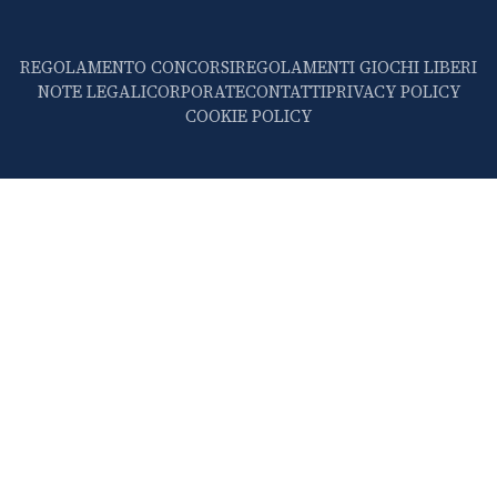
REGOLAMENTO CONCORSI
REGOLAMENTI GIOCHI LIBERI
NOTE LEGALI
CORPORATE
CONTATTI
PRIVACY POLICY
COOKIE POLICY