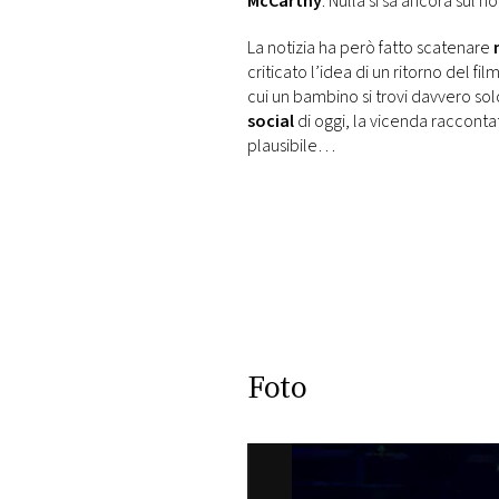
McCarthy
. Nulla si sa ancora sul
La notizia ha però fatto scatenare
criticato l’idea di un ritorno del fi
cui un bambino si trovi davvero so
social
di oggi, la vicenda racconta
plausibile…
Foto