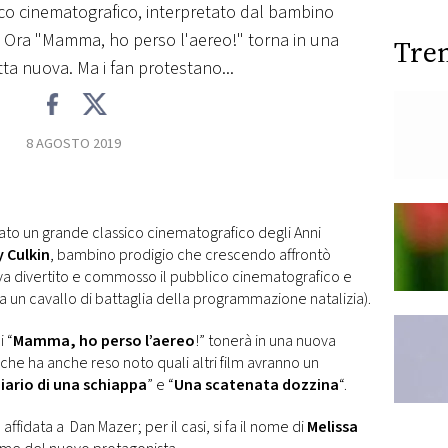
ico cinematografico, interpretato dal bambino
. Ora "Mamma, ho perso l'aereo!" torna in una
Tre
tta nuova. Ma i fan protestano...
8 AGOSTO 2019
tato un grande classico cinematografico degli Anni
 Culkin
, bambino prodigio che crescendo affrontò
va divertito e commosso il pubblico cinematografico e
tora un cavallo di battaglia della programmazione natalizia).
i “
Mamma, ho perso l’aereo
!” tonerà in una nuova
 che ha anche reso noto quali altri film avranno un
iario di una schiappa
” e “
Una scatenata dozzina
“.
fidata a Dan Mazer; per il casi, si fa il nome di
Melissa