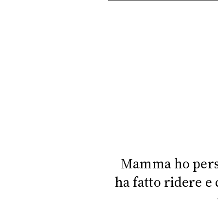
PLAYLIST
NEWS
FOTO
CONCORSI
EVENTI
VIDEO
Mamma ho perso l
ha fatto ridere 
TV
PRINCIPATO