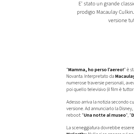
DI
E' stato un grande class
MONACO
prodigio Macaulay Culkin
versione tu
RMC
CONSIGLIA
“
Mamma, ho perso l’aereo!
” è s
Novanta. Interpretato da
Macaulay
numerose traversie personali, ave
poi quello televisivo (il film è tut
Adesso arriva la notizia secondo cu
versione. Ad annunciarlo la Disney,
reboot: “
Una notte al museo
“, “
D
La sceneggiatura dovrebbe essere af