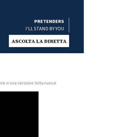
PRETENDERS
I'LL STAND BY YOU
ASCOLTA LA DIRETTA
re in una versione tutta nuova!