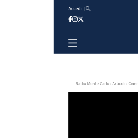
Vai al contenuto
Accedi
Radio Monte Carlo
›
Articoli
›
Cine
HOME
RADIO
WEB
RADIO