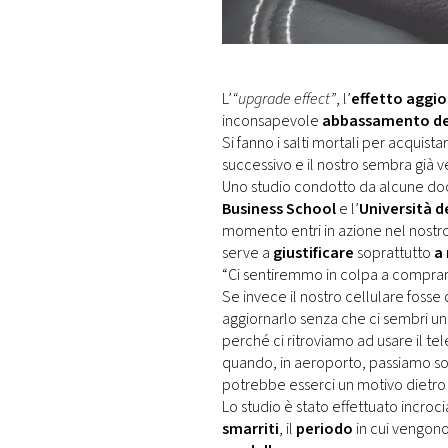
DI
MONACO
RMC
L’
“upgrade effect”
, l’
effetto aggi
CONSIGLIA
inconsapevole
abbassamento de
Si fanno i salti mortali per acqui
successivo e il nostro sembra già 
Uno studio condotto da alcune do
Business School
e l’
Università d
momento entri in azione nel nostr
serve a
giustificare
soprattutto
a 
“Ci sentiremmo in colpa a compra
Se invece il nostro cellulare foss
aggiornarlo senza che ci sembri uno
perché ci ritroviamo ad usare il te
quando, in aeroporto, passiamo so
potrebbe esserci un motivo dietro 
Lo studio è stato effettuato incroci
smarriti
, il
periodo
in cui vengono 