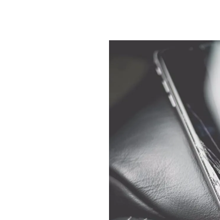
PLAYLIST
NEWS
FOTO
CONCORSI
EVENTI
VIDEO
TV
PRINCIPATO