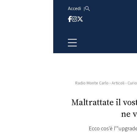
Vai al contenuto
Accedi
Radio Monte Carlo
›
Articoli
›
Curio
HOME
Maltrattate il vo
RADIO
ne 
WEB
RADIO
Ecco cos'è l'"upgrade