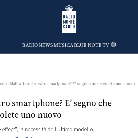
Radio Monte Carlo
RADIO
NEWS
MUSICA
BLUE NOTE
TV
sità
›
Maltrattate il vostro smartphone? E’ segno che ne volete uno nuovo
stro smartphone? E’ segno che
volete uno nuovo
 effect", la necessità dell'ultimo modello.