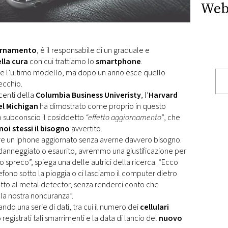
Web
ornamento
, è il responsabile di un graduale e
lla
cura
con cui trattiamo lo
smartphone
.
stare l’ultimo modello, ma dopo un anno esce quello
vecchio.
centi della
Columbia Business Univeristy
, l’
Harvard
el Michigan
ha dimostrato come proprio in questo
o subconscio il cosiddetto
“effetto aggiornamento”
, che
noi stessi il bisogno
avvertito.
re un Iphone aggiornato senza averne davvero bisogno.
e danneggiato o esaurito, avremmo una giustificazione per
 spreco”, spiega una delle autrici della ricerca. “Ecco
lefono sotto la pioggia o ci lasciamo il computer dietro
tto al metal detector, senza renderci conto che
la nostra noncuranza”.
ando una serie di dati, tra cui il numero dei
cellulari
registrati tali smarrimenti e la data di lancio del
nuovo