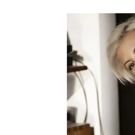
PLAYLIST
NEWS
FOTO
CONCORSI
EVENTI
VIDEO
TV
PRINCIPATO