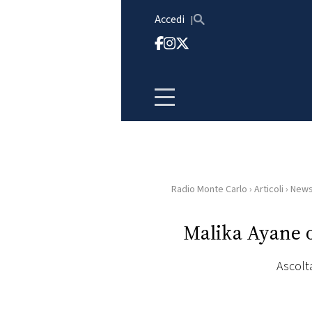
Vai al contenuto
Accedi
Radio Monte Carlo
›
Articoli
›
New
HOME
Malika Ayane o
RADIO
Ascolta
WEB
RADIO