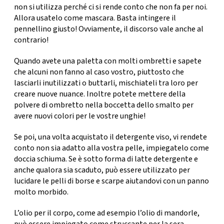
non si utilizza perché ci si rende conto che non fa per noi.
Allora usatelo come mascara. Basta intingere il
pennellino giusto! Ovviamente, il discorso vale anche al
contrario!
Quando avete una paletta con molti
ombretti
e sapete
che alcuni non fanno al caso vostro, piuttosto che
lasciarli inutilizzati o buttarli, mischiateli tra loro per
creare nuove nuance. Inoltre potete mettere della
polvere di ombretto
nella boccetta
dello smalto per
avere nuovi colori per le vostre unghie!
Se poi, una volta acquistato il detergente viso, vi rendete
conto non sia adatto alla vostra pelle, impiegatelo come
doccia schiuma. Se è sotto forma di
latte detergente
e
anche qualora sia scaduto, può essere utilizzato per
lucidare le pelli di borse
e scarpe aiutandovi con un panno
molto morbido.
L’olio per il corpo,
come ad esempio l’olio di mandorle,