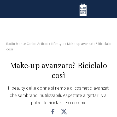
Vai al contenuto
Radio Monte Carlo
Radio Monte Carlo
›
Articoli
›
Lifestyle
›
Make-up avanzato? Riciclalo
HOME
così
RADIO
Make-up avanzato? Riciclalo
così
WEB
RADIO
Il beauty delle donne si riempie di cosmetici avanzati
che sembrano inutilizzabili. Aspettate a gettarli via:
PLAYLIST
potreste riciclarli. Ecco come
NEWS