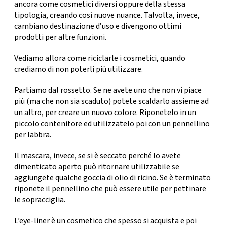
CONSIGLIA
ancora come cosmetici diversi oppure della stessa
tipologia, creando così nuove nuance. Talvolta, invece,
cambiano destinazione d’uso e divengono ottimi
prodotti per altre funzioni.
Vediamo allora come riciclarle i cosmetici, quando
crediamo di non poterli più utilizzare.
Partiamo dal
rossetto
. Se ne avete uno che non vi piace
più (ma che non sia scaduto)
potete scaldarlo
assieme ad
un altro
, per creare un nuovo colore. Riponetelo in un
piccolo contenitore ed utilizzatelo poi con un pennellino
per labbra.
Il
mascara,
invece, se si è seccato perché lo avete
dimenticato aperto può ritornare utilizzabile se
aggiungete
qualche goccia di olio di ricino
. Se è terminato
riponete il pennellino che può essere utile per pettinare
le sopracciglia.
L’eye-liner
è un cosmetico che spesso si acquista e poi