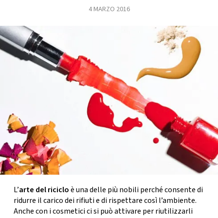
4 MARZO 2016
FOTO
CONCORSI
EVENTI
VIDEO
TV
PRINCIPATO
DI
MONACO
L’
arte del riciclo
è una delle più nobili perché consente di
ridurre il carico dei rifiuti e di rispettare così l’ambiente.
RMC
Anche con i cosmetici ci si può attivare per riutilizzarli