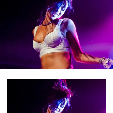
FOTO
CONCORSI
EVENTI
VIDEO
TV
PRINCIPATO
DI
MONACO
RMC