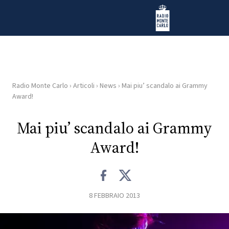
Vai al contenuto
Radio Monte Carlo
Radio Monte Carlo
›
Articoli
›
News
›
Mai piu’ scandalo ai Grammy
HOME
Award!
RADIO
Mai piu’ scandalo ai Grammy
Award!
WEB
RADIO
PLAYLIST
8 FEBBRAIO 2013
NEWS