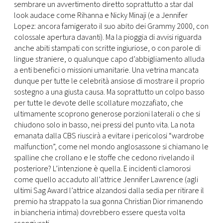
sembrare un avvertimento diretto soprattutto a star dal
look audace come Rihanna e Nicky Minaji (e a Jennifer
Lopez: ancora famigerato il suo abito dei Grammy 2000, con
colossale apertura davanti). Ma la pioggia di avvisi riguarda
anche abiti stampati con scritte ingiuriose, o con parole di
lingue straniere, o qualunque capo d’abbigliamento alluda
a enti benefici o missioni umanitarie. Una vetrina mancata
dunque per tutte le celebrità ansiose di mostrare il proprio
sostegno a una giusta causa. Ma soprattutto un colpo basso
per tutte le devote delle scollature mozzafiato, che
ultimamente scoprono generose porzioni laterali o che si
chiudono solo in basso, nei pressi del punto vita. La nota
emanata dalla CBS riuscirà a evitare i pericolosi “wardrobe
malfunction”, come nel mondo anglosassone si chiamano le
spalline che crollano e le stoffe che cedono rivelando il
posteriore? L’intenzione è quella. E incidenti clamorosi
come quello accaduto all’attrice Jennifer Lawrence (agli
ultimi Sag Award l’attrice alzandosi dalla sedia per ritirare il
premio ha strappato la sua gonna Christian Dior rimanendo
in biancheria intima) dovrebbero essere questa volta