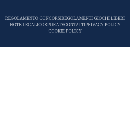
REGOLAMENTO CONCORSI
REGOLAMENTI GIOCHI LIBERI
NOTE LEGALI
CORPORATE
CONTATTI
PRIVACY POLICY
COOKIE POLICY