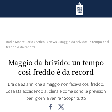
Vai al contenuto
Radio Monte Carlo
Radio Monte Carlo
›
Articoli
›
News
›
Maggio da brivido: un tempo così
HOME
freddo è da record
RADIO
Maggio da brivido: un tempo
così freddo è da record
WEB
RADIO
Era da 62 anni che a maggio non faceva cos' freddo.
Cosa sta accadendo al clima e come sono le previsioni
PLAYLIST
per i giorni a venire? Scopri tutto
NEWS