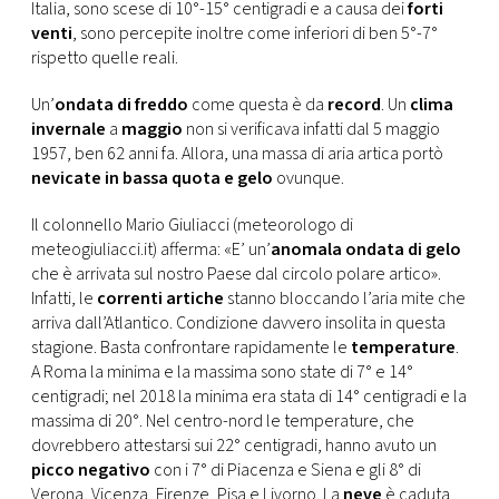
CONSIGLIA
Italia, sono scese di 10°-15° centigradi e a causa dei
forti
venti
, sono percepite inoltre come inferiori di ben 5°-7°
rispetto quelle reali.
Un’
ondata di freddo
come questa è da
record
. Un
clima
invernale
a
maggio
non si verificava infatti dal 5 maggio
1957, ben 62 anni fa. Allora, una massa di aria artica portò
nevicate in bassa quota e gelo
ovunque.
Il colonnello Mario Giuliacci (meteorologo di
meteogiuliacci.it) afferma: «E’ un’
anomala ondata di gelo
che è arrivata sul nostro Paese dal circolo polare artico».
Infatti, le
correnti artiche
stanno bloccando l’aria mite che
arriva dall’Atlantico. Condizione davvero insolita in questa
stagione. Basta confrontare rapidamente le
temperature
.
A Roma la minima e la massima sono state di 7° e 14°
centigradi; nel 2018 la minima era stata di 14° centigradi e la
massima di 20°. Nel centro-nord le temperature, che
dovrebbero attestarsi sui 22° centigradi, hanno avuto un
picco negativo
con i 7° di Piacenza e Siena e gli 8° di
Verona, Vicenza, Firenze, Pisa e Livorno. La
neve
è caduta