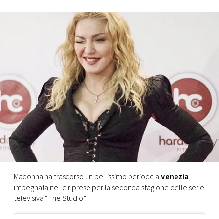
FOTO
CONCORSI
EVENTI
VIDEO
TV
PRINCIPATO
DI
Madonna ha trascorso un bellissimo periodo a
Venezia
,
MONACO
impegnata nelle riprese per la seconda stagione delle serie
televisiva “The Studio”.
RMC