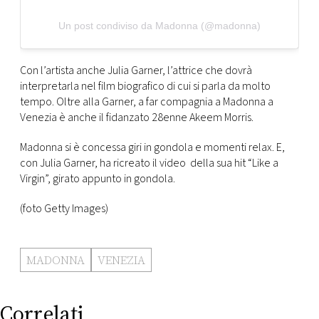
Un post condiviso da Madonna (@madonna)
Con l’artista anche Julia Garner, l’attrice che dovrà
interpretarla nel film biografico di cui si parla da molto
tempo. Oltre alla Garner, a far compagnia a Madonna a
Venezia è anche il fidanzato 28enne Akeem Morris.
Madonna si è concessa giri in gondola e momenti relax. E,
con Julia Garner, ha ricreato il video della sua hit “Like a
Virgin”, girato appunto in gondola.
(foto Getty Images)
MADONNA
VENEZIA
Correlati