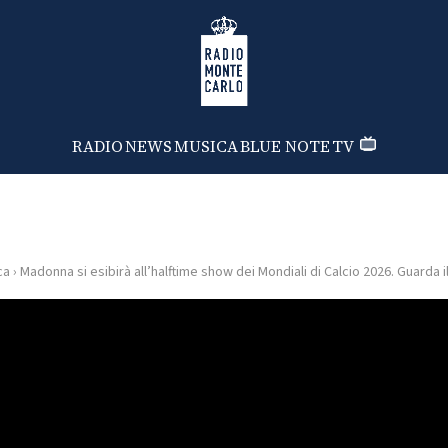
Radio Monte Carlo
RADIO
NEWS
MUSICA
BLUE NOTE
TV
ca
›
Madonna si esibirà all’halftime show dei Mondiali di Calcio 2026. Guarda i