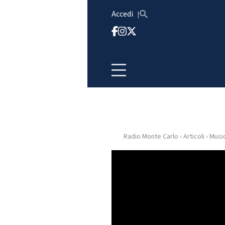
Vai al contenuto
Accedi
Radio Monte Carlo
›
Articoli
›
Musi
HOME
RADIO
WEB
RADIO