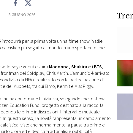
Tre
3 GIUGNO 2026
6 introdurrà per la prima volta un halftime show in stile
 calcistico più seguito al mondo in uno spettacolo che
 New Jersey e vedrà esibirsi
Madonna, Shakira e i BTS
,
al frontman dei Coldplay, Chris Martin. L’annuncio è arrivato
ondiviso da FIFA e realizzato con la partecipazione di
 e dei Muppets, tra cui Elmo, Kermit e Miss Piggy.
antino ha confermato l’iniziativa, spiegando che lo show
Citizen Education Fund, progetto destinato alla raccolta
 Secondo le prime indiscrezioni, l’intervallo musicale
ti. In questo senso, la novità rappresenta un cambiamento
 calcistica, visto che normalmente la pausa tra primo e
to d’ora ed è dedicata ad analisi e pubblicità