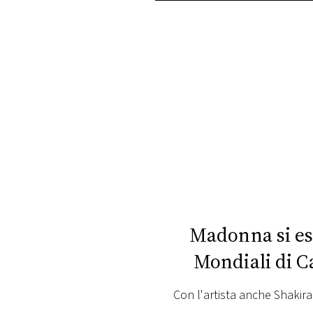
PLAYLIST
NEWS
FOTO
CONCORSI
EVENTI
VIDEO
Madonna si esi
Mondiali di C
TV
Con l'artista anche Shakira 
PRINCIPATO