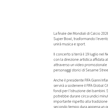
DI
MONACO
RMC
CONSIGLIA
La finale dei Mondiali di Calcio 202
Super Bowl, trasformando l’evento
unirà musica e sport.
Il concerto si terrà il 19 luglio nel
con la direzione artistica affidata 
attraverso un video promozionale c
personaggi storici di Sesame Street
Anche il presidente FIFA Gianni Inf
servirà a sostenere il FIFA Global 
fondi per l’istruzione dei bambini.
potrebbe durare circa undici minu
importante rispetto alla tradizione
secondo tempo dura appena un quar