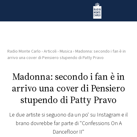
Vai al contenuto
Radio Monte Carlo
Radio Monte Carlo
›
Articoli
›
Musica
›
Madonna: secondo i fan è in
HOME
arrivo una cover di Pensiero stupendo di Patty Pravo
RADIO
Madonna: secondo i fan è in
arrivo una cover di Pensiero
WEB
RADIO
stupendo di Patty Pravo
PLAYLIST
Le due artiste si seguono da un po' su Instagram e il
brano dovrebbe far parte di "Confessions On A
NEWS
Dancefloor II"