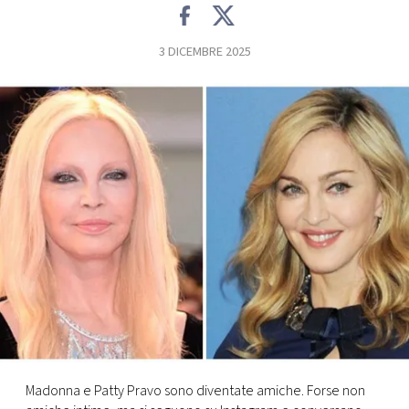
FOTO
3 DICEMBRE 2025
CONCORSI
EVENTI
VIDEO
TV
PRINCIPATO
DI
MONACO
Madonna e Patty Pravo sono diventate amiche. Forse non
RMC