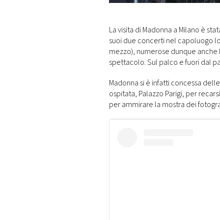
DI
MONACO
La visita di Madonna a Milano è sta
suoi due concerti nel capoluogo lo
RMC
mezzo), numerose dunque anche le
CONSIGLIA
spettacolo. Sul palco e fuori dal p
Madonna si è infatti concessa delle 
ospitata, Palazzo Parigi, per recarsi
per ammirare la mostra dei fotogra