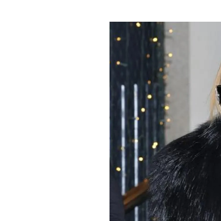
PLAYLIST
NEWS
FOTO
CONCORSI
EVENTI
VIDEO
TV
PRINCIPATO