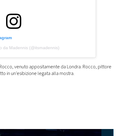
tagram
so da Madennis (@itsmadennis)
ui Rocco, venuto appositamente da Londra. Rocco, pittore
to in un’esibizione legata alla mostra.