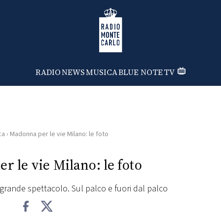
Radio Monte Carlo
RADIO
NEWS
MUSICA
BLUE NOTE
TV
ca
›
Madonna per le vie Milano: le foto
 le vie Milano: le foto
 grande spettacolo. Sul palco e fuori dal palco