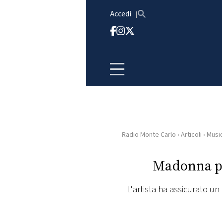
Vai al contenuto
Accedi
Radio Monte Carlo
›
Articoli
›
Musi
HOME
Madonna per
RADIO
L'artista ha assicurato un
WEB
RADIO