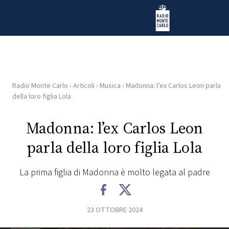
Vai al contenuto
Radio Monte Carlo
Radio Monte Carlo
›
Articoli
›
Musica
›
Madonna: l’ex Carlos Leon parla
HOME
della loro figlia Lola
RADIO
Madonna: l’ex Carlos Leon
parla della loro figlia Lola
WEB
RADIO
La prima figlia di Madonna è molto legata al padre
PLAYLIST
23 OTTOBRE 2024
NEWS