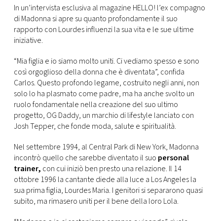
CONSIGLIA
In un’intervista esclusiva al magazine HELLO! l’ex compagno
di Madonna si apre su quanto profondamente il suo
rapporto con Lourdes influenzi la sua vita e le sue ultime
iniziative.
“Mia figlia e io siamo molto uniti. Ci vediamo spesso e sono
così orgoglioso della donna che è diventata”, confida
Carlos. Questo profondo legame, costruito negli anni, non
solo lo ha plasmato come padre, ma ha anche svolto un
ruolo fondamentale nella creazione del suo ultimo
progetto, OG Daddy, un marchio di lifestyle lanciato con
Josh Tepper, che fonde moda, salute e spiritualità.
Nel settembre 1994, al Central Park di New York, Madonna
incontrò quello che sarebbe diventato il suo
personal
trainer,
con cui iniziò ben presto una relazione. Il 14
ottobre 1996 la cantante diede alla luce a Los Angeles la
sua prima figlia, Lourdes Maria. I genitori si separarono quasi
subito, ma rimasero uniti per il bene della loro Lola.