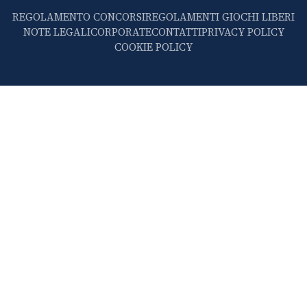
REGOLAMENTO CONCORSI
REGOLAMENTI GIOCHI LIBERI
NOTE LEGALI
CORPORATE
CONTATTI
PRIVACY POLICY
COOKIE POLICY