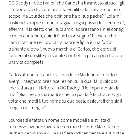
OG Daddy riflette i valori che Carlos ha trasmesso ai suoi figli,
l’importanza di vivere una vita equilibrata, sana e con uno
scopo. Ma Lourdes che opinione ha di suo padre? “Lola mi
sostiene sempre e mi incoraggia a ogni passo del percorso”,
afferma. “Ha detto che i suoi amici apprezzano i miei consigli
e i miei contenuti, quindi è un buon segno”. È chiaro che
l’ammirazione reciproca tra padre e figlia è una forza
trainante dietro il nuovo marchio di Carlos, che cerca di
fondere il suo stile personale con l’etica più ampia di vivere
una vita completa.
Carlos attribuisce anche a Lourdes e Madonna il merito di
avergli insegnato preziose lezioni sulla qualità, qualcosa
che si sforza di riflettere in OG Daddy: “Ho imparato sia da
mia figlia che da sua madre che la qualità è la chiave. Ogni
volta che metti il ​​tuo nome su qualcosa, assicurati che sia il
meglio del meglio”.
Lourdes si è fatta un nome come modella e stilista di
successo, avendo lavorato con marchi come Marc Jacobs,
Burberry e Swarovski. La sua fiera indipendenza e il suo stile