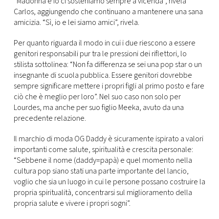
“Madonna e io ci sosteniamo sempre a vicenda”, rivela
Carlos, aggiungendo che continuano a mantenere una sana
amicizia. “Sì, io e lei siamo amici”, rivela.
Per quanto riguarda il modo in cui i due riescono a essere
genitori responsabili pur tra le pressioni dei riflettori, lo
stilista sottolinea: “Non fa differenza se sei una pop star o un
insegnante di scuola pubblica. Essere genitori dovrebbe
sempre significare mettere i propri figli al primo posto e fare
ciò che è meglio per loro”. Nel suo caso non solo per
Lourdes, ma anche per suo figlio Meeka, avuto da una
precedente relazione.
Il marchio di moda OG Daddy è sicuramente ispirato a valori
importanti come salute, spiritualità e crescita personale:
“Sebbene il nome (daddy=papà) e quel momento nella
cultura pop siano stati una parte importante del lancio,
voglio che sia un luogo in cui le persone possano costruire la
propria spiritualità, concentrarsi sul miglioramento della
propria salute e vivere i propri sogni”.