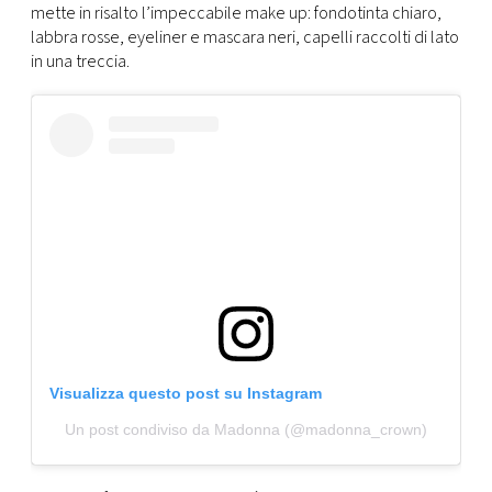
CONSIGLIA
mette in risalto l’impeccabile make up: fondotinta chiaro,
labbra rosse, eyeliner e mascara neri, capelli raccolti di lato
in una treccia.
Visualizza questo post su Instagram
Un post condiviso da Madonna (@madonna_crown)