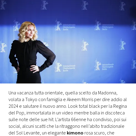
FOTO
CONCORSI
EVENTI
VIDEO
TV
Una vacanza tutta orientale, quella scelto da Madonna,
volata a Tokyo con famiglia e Akeem Morris per dire addio al
PRINCIPATO
2024 e salutare il nuovo anno. Look total black per la Regina
DI
del Pop, immortalata in un video mentre balla in discoteca
MONACO
sulle note delle sue hit. L’artista 66enne ha condiviso, poi sui
social, alcuni scatti che la ritraggono nell’abito tradizionale
RMC
del Sol Levante, un elegante
kimono
rosa scuro, che