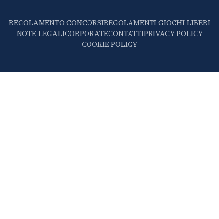
REGOLAMENTO CONCORSI
REGOLAMENTI GIOCHI LIBERI
NOTE LEGALI
CORPORATE
CONTATTI
PRIVACY POLICY
COOKIE POLICY