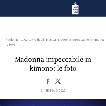
Vai al contenuto
Radio Monte Carlo
Radio Monte Carlo
›
Articoli
›
Musica
›
Madonna impeccabile in kimono:
HOME
le foto
RADIO
Madonna impeccabile in
kimono: le foto
WEB
RADIO
PLAYLIST
14 GENNAIO 2025
NEWS