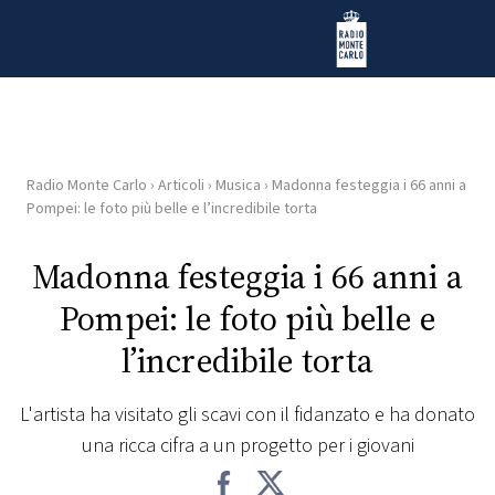
Vai al contenuto
Radio Monte Carlo
Radio Monte Carlo
›
Articoli
›
Musica
›
Madonna festeggia i 66 anni a
HOME
Pompei: le foto più belle e l’incredibile torta
RADIO
Madonna festeggia i 66 anni a
Pompei: le foto più belle e
WEB
RADIO
l’incredibile torta
PLAYLIST
L'artista ha visitato gli scavi con il fidanzato e ha donato
una ricca cifra a un progetto per i giovani
NEWS