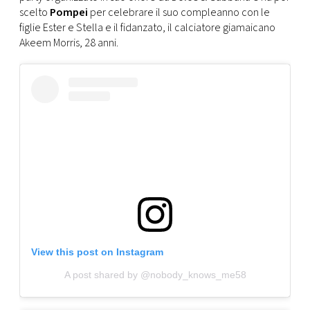
CONSIGLIA
scelto
Pompei
per celebrare il suo compleanno con le
figlie Ester e Stella e il fidanzato, il calciatore giamaicano
Akeem Morris, 28 anni.
View this post on Instagram
A post shared by @nobody_knows_me58