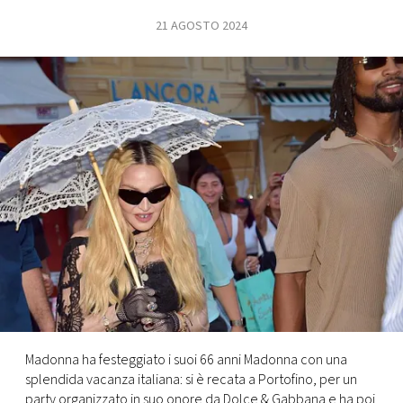
21 AGOSTO 2024
FOTO
CONCORSI
EVENTI
VIDEO
TV
PRINCIPATO
DI
MONACO
Madonna ha festeggiato i suoi 66 anni Madonna con una
splendida vacanza italiana: si è recata a Portofino, per un
RMC
party organizzato in suo onore da Dolce & Gabbana e ha poi