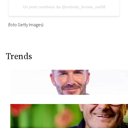
Un post condiviso da @nobody_knows_me58
(foto Getty Images)
Trends