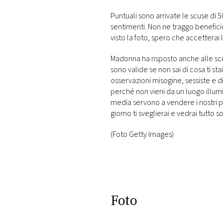
Puntuali sono arrivate le scuse di 5
sentimenti. Non ne traggo benefic
visto la foto, spero che accetterai 
Madonna ha risposto anche alle scus
sono valide se non sai di cosa ti st
osservazioni misogine, sessiste e di
perché non vieni da un luogo illumi
media servono a vendere i nostri pr
giorno ti sveglierai e vedrai tutto s
(Foto Getty Images)
Foto