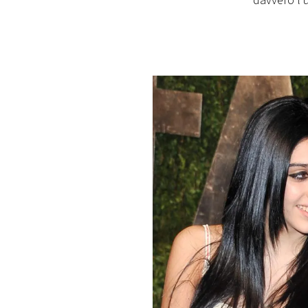
davvero l'
PLAYLIST
NEWS
FOTO
CONCORSI
EVENTI
VIDEO
TV
PRINCIPATO