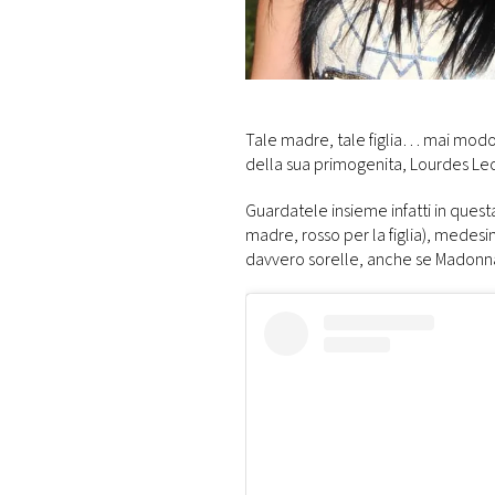
DI
MONACO
RMC
CONSIGLIA
Tale madre, tale figlia… mai modo 
della sua primogenita, Lourdes Le
Guardatele insieme infatti in questa
madre, rosso per la figlia), mede
davvero sorelle, anche se Madonna