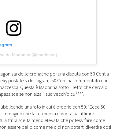
tagram
viso da Madonna (@madonna)
gonista delle cronache per una disputa con 50 Cent a
i sexy postate su Instagram. 50 Cent ha commentato con
 pazzesca. Questa è Madonna sotto il letto che cerca di
pazzisce se non alza il suo vecchio cu***”.
ubblicando una foto in cui è proprio con 50: “Ecco 50
 Immagino che la tua nuova carriera sia attirare
gli altri: la scelta meno elevata che potessi fare come
i non essere bello come me o di non poterti divertire così