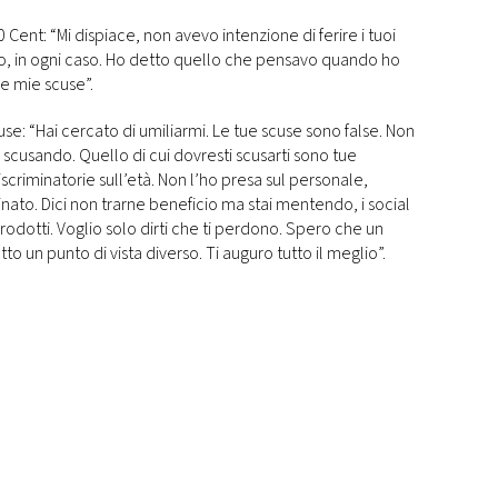
0 Cent: “Mi dispiace, non avevo intenzione di ferire i tuoi
io, in ogni caso. Ho detto quello che pensavo quando ho
le mie scuse”.
e: “Hai cercato di umiliarmi. Le tue scuse sono false. Non
ai scusando. Quello di cui dovresti scusarti sono tue
scriminatorie sull’età. Non l’ho presa sul personale,
nato. Dici non trarne beneficio ma stai mentendo, i social
odotti. Voglio solo dirti che ti perdono. Spero che un
otto un punto di vista diverso. Ti auguro tutto il meglio”.