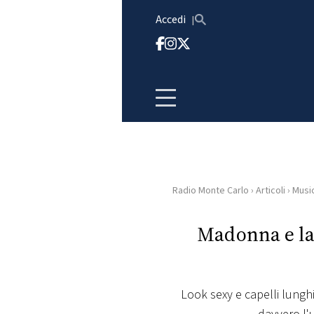
Vai al contenuto
Accedi
Radio Monte Carlo
›
Articoli
›
Musi
HOME
Madonna e la
RADIO
WEB
RADIO
Look sexy e capelli lunghi