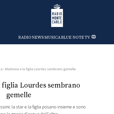
Radio Monte Carlo
RADIO
NEWS
MUSICA
BLUE NOTE
TV
ca
›
Madonna e la figlia Lourdes sembrano gemelle
 figlia Lourdes sembrano
gemelle
ssimi: la star e la figlia posano insieme e sono