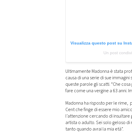
Visualizza questo post su Ins
Un post condi
Ultimamente Madonna è stata prota
causa di una serie di sue immagin
queste parole gli scatti. “Che cosa
fare come una vergine a 63 anni. Im
Madonna ha risposto per le rime, p
Cent che finge di essere mio amico.
l’attenzione cercando di insultare 
artista o adulto. Sei solo geloso d
tanto quando avrai la mia età”.