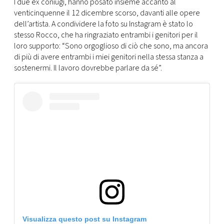
CONSIGLIA
I due ex coniugi, hanno posato insieme accanto al
venticinquenne il 12 dicembre scorso, davanti alle opere
dell’artista. A condividere la foto su Instagram è stato lo
stesso Rocco, che ha ringraziato entrambi i genitori per il
loro supporto: “Sono orgoglioso di ciò che sono, ma ancora
di più di avere entrambi i miei genitori nella stessa stanza a
sostenermi.
Il lavoro dovrebbe parlare da sé”.
Visualizza questo post su Instagram