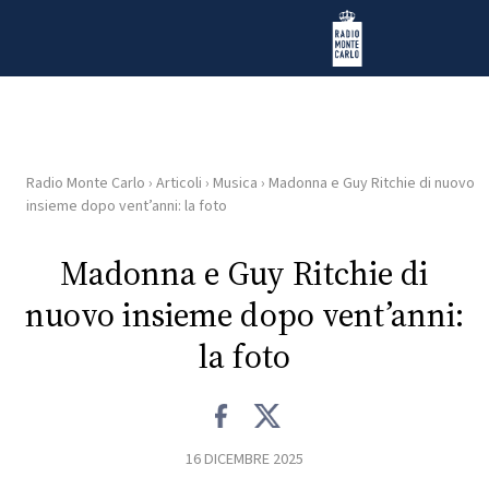
Vai al contenuto
Radio Monte Carlo
Radio Monte Carlo
›
Articoli
›
Musica
›
Madonna e Guy Ritchie di nuovo
HOME
insieme dopo vent’anni: la foto
RADIO
Madonna e Guy Ritchie di
nuovo insieme dopo vent’anni:
WEB
RADIO
la foto
PLAYLIST
16 DICEMBRE 2025
NEWS