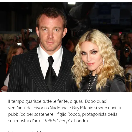
FOTO
CONCORSI
EVENTI
VIDEO
TV
PRINCIPATO
Il tempo guarisce tutte le ferite, o quasi. Dopo quasi
DI
vent’anni dal divorzio Madonna e Guy Ritchie si sono riuniti in
MONACO
pubblico per sostenere il figlio Rocco, protagonista della
sua mostra d’arte
“Talk Is Cheap”
a Londra.
RMC