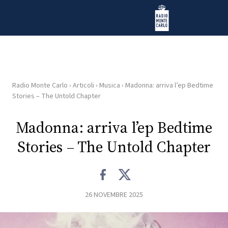
Vai al contenuto
Radio Monte Carlo
Radio Monte Carlo
›
Articoli
›
Musica
›
Madonna: arriva l’ep Bedtime
HOME
Stories – The Untold Chapter
RADIO
Madonna: arriva l’ep Bedtime
Stories – The Untold Chapter
WEB
RADIO
PLAYLIST
26 NOVEMBRE 2025
NEWS