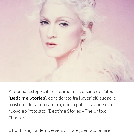
FOTO
CONCORSI
EVENTI
VIDEO
TV
Madonna festeggia il trentesimo anniversario dell’album
“
Bedtime Stories
”, considerato tra i lavori più audaci e
PRINCIPATO
sofisticati della sua carriera, con la pubblicazione di un
DI
nuovo ep intitolato: “Bedtime Stories – The Untold
MONACO
Chapter”.
RMC
Otto i brani, tra demo e versioni rare, per raccontare