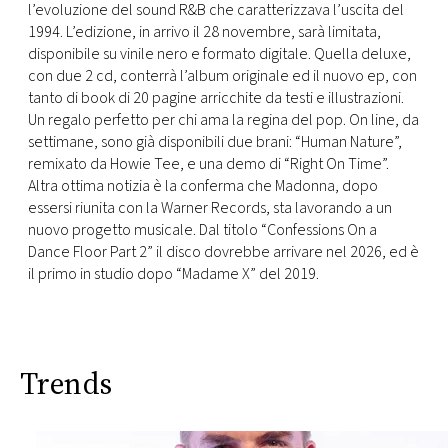
CONSIGLIA
l’evoluzione del sound R&B che caratterizzava l’uscita del
1994. L’edizione, in arrivo il 28 novembre, sarà limitata,
disponibile su vinile nero e formato digitale. Quella deluxe,
con due 2 cd, conterrà l’album originale ed il nuovo ep, con
tanto di book di 20 pagine arricchite da testi e illustrazioni.
Un regalo perfetto per chi ama la regina del pop. On line, da
settimane, sono già disponibili due brani: “Human Nature”,
remixato da Howie Tee, e una demo di “Right On Time”.
Altra ottima notizia è la conferma che Madonna, dopo
essersi riunita con la Warner Records, sta lavorando a un
nuovo progetto musicale. Dal titolo “Confessions On a
Dance Floor Part 2” il disco dovrebbe arrivare nel 2026, ed è
il primo in studio dopo “Madame X” del 2019.
Trends