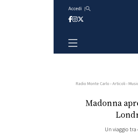
Vai al contenuto
Accedi
Radio Monte Carlo
›
Articoli
›
Musi
HOME
Madonna apre 
RADIO
Londr
WEB
RADIO
Un viaggio tra