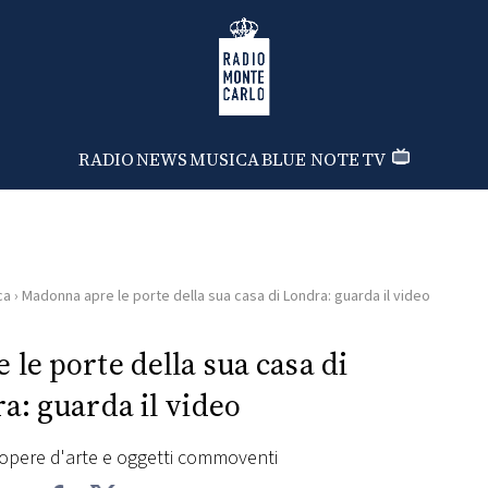
Radio Monte Carlo
RADIO
NEWS
MUSICA
BLUE NOTE
TV
ca
›
Madonna apre le porte della sua casa di Londra: guarda il video
le porte della sua casa di
a: guarda il video
 opere d'arte e oggetti commoventi