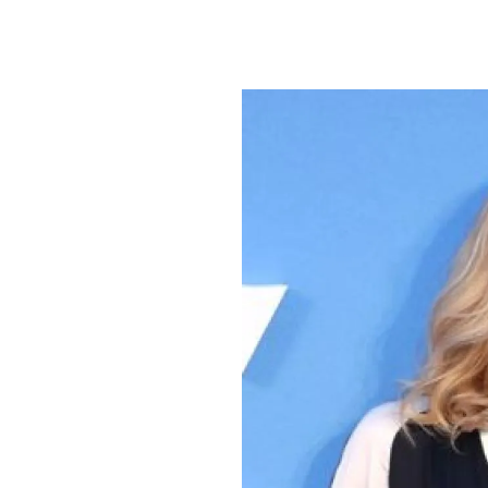
PLAYLIST
NEWS
FOTO
CONCORSI
EVENTI
VIDEO
TV
PRINCIPATO