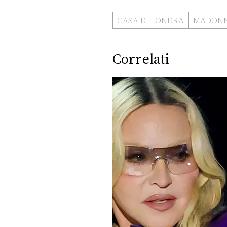
CASA DI LONDRA
MADON
Correlati