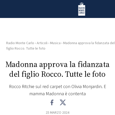
Vai al contenuto
Radio Monte Carlo
Radio Monte Carlo
›
Articoli
›
Musica
›
Madonna approva la fidanzata del
HOME
figlio Rocco. Tutte le foto
RADIO
Madonna approva la fidanzata
del figlio Rocco. Tutte le foto
WEB
RADIO
Rocco Ritchie sul red carpet con Olivia Monjardin. E
mamma Madonna è contenta
PLAYLIST
NEWS
25 MARZO 2024