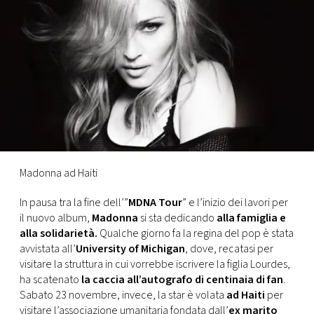
FOTO
CONCORSI
EVENTI
VIDEO
Madonna ad Haiti
TV
In pausa tra la fine dell’”
MDNA Tour
” e l’inizio dei lavori per
il nuovo album,
Madonna
si sta dedicando
alla famiglia e
PRINCIPATO
alla solidarietà.
Qualche giorno fa la regina del pop è stata
DI
avvistata all’
University of Michigan
, dove, recatasi per
MONACO
visitare la struttura in cui vorrebbe iscrivere la figlia Lourdes,
ha scatenato
la caccia all’autografo di centinaia di fan
.
Sabato 23 novembre, invece, la star è volata
ad Haiti
per
RMC
visitare l’associazione umanitaria fondata dall’
ex marito