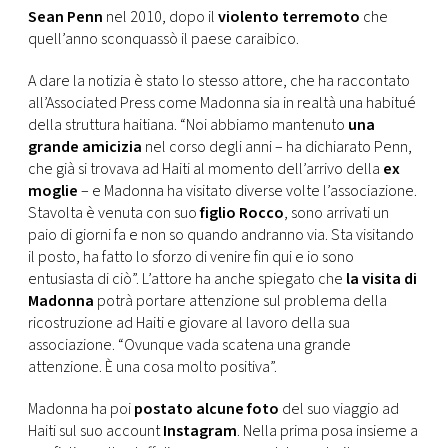
CONSIGLIA
Sean Penn
nel 2010, dopo il
violento terremoto
che
quell’anno sconquassò il paese caraibico.
A dare la notizia è stato lo stesso attore, che ha raccontato
all’Associated Press come Madonna sia in realtà una habitué
della struttura haitiana. “Noi abbiamo mantenuto
una
grande amicizia
nel corso degli anni – ha dichiarato Penn,
che già si trovava ad Haiti al momento dell’arrivo della
ex
moglie
– e Madonna ha visitato diverse volte l’associazione.
Stavolta è venuta con suo
figlio Rocco
, sono arrivati un
paio di giorni fa e non so quando andranno via. Sta visitando
il posto, ha fatto lo sforzo di venire fin qui e io sono
entusiasta di ciò”. L’attore ha anche spiegato che
la visita di
Madonna
potrà portare attenzione sul problema della
ricostruzione ad Haiti e giovare al lavoro della sua
associazione. “Ovunque vada scatena una grande
attenzione. È una cosa molto positiva”.
Madonna ha poi
postato alcune foto
del suo viaggio ad
Haiti sul suo account
Instagram
. Nella prima posa insieme a