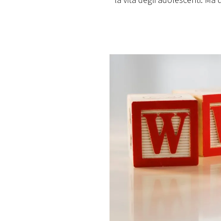
la vita degli adolescenti. Ma 
PLAYLIST
NEWS
FOTO
CONCORSI
EVENTI
VIDEO
TV
PRINCIPATO