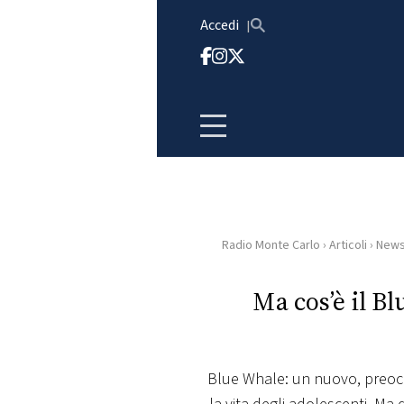
Vai al contenuto
Accedi
Radio Monte Carlo
›
Articoli
›
New
HOME
Ma cos’è il B
RADIO
WEB
RADIO
Blue Whale: un nuovo, preoc