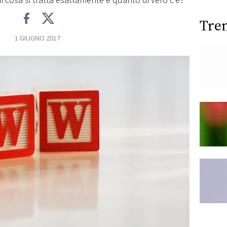
di cosa si tratta esattamente e quanto di vero c'è?
Tre
1 GIUGNO 2017