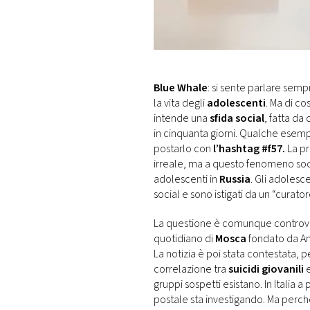
DI
MONACO
RMC
CONSIGLIA
Blue Whale
: si sente parlare sem
la vita degli
adolescenti
. Ma di co
intende una
sfida social
, fatta da
in cinquanta giorni. Qualche esempio
postarlo con
l’hashtag #f57.
La pr
irreale, ma a questo fenomeno soc
adolescenti in
Russia
. Gli adolesc
social e sono istigati da un “curato
La questione è comunque controver
quotidiano di
Mosca
fondato da Ann
La notizia è poi stata contestata
correlazione tra
suicidi giovanili
e
gruppi sospetti esistano. In Italia a
postale sta investigando. Ma perc