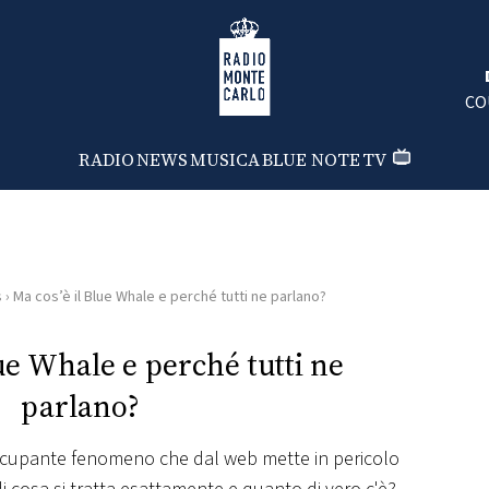
Radio Monte Carlo
CO
RADIO
NEWS
MUSICA
BLUE NOTE
TV
s
›
Ma cos’è il Blue Whale e perché tutti ne parlano?
lue Whale e perché tutti ne
parlano?
cupante fenomeno che dal web mette in pericolo