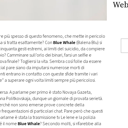
Web
pre più spesso di questo fenomeno, che mette in pericolo
sa si tratta esattamente? Con
Blue Whale
(Balena Blu) si
 cinquanta gesti estremi, ai limiti del suicidio, da compiere
? Camminare sull’orlo dei binari, farsi un selfie e
ova finale? Togliersi la vita. Sembra così folle da essere
ial pare siano da imputarsi numerose morti di
enti entrano in contatto con queste sfide tramite i vari
re” a superare ogni volta limiti sempre più pericolosi.
sa. A parlarne per primo è stato Novaya Gazeta,
a Politkovskaja, dunque un giornale di provata serietà.
, perché non sono emerse prove concrete della
 frequentazioni di particolari chat. Pare però che questi
 parlarne è stata la trasmissione tv Le Iene e la polizia
hé il nome
Blue Whale
? Secondo molti, si rifarebbe alla