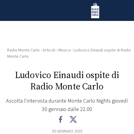
Vai al contenuto
Radio Monte Carlo
Radio Monte Carlo
›
Articoli
›
Musica
›
Ludovico Einaudi ospite di Radio
HOME
Monte Carlo
RADIO
Ludovico Einaudi ospite di
Radio Monte Carlo
WEB
RADIO
Ascolta l'intervista durante Monte Carlo Nights giovedì
30 gennaio dalle 22.00
PLAYLIST
NEWS
30 GENNAIO 2025