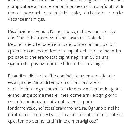
Il disco, il diciassettesimo dell’artista, segna il ritorno del
CONSIGLIA
compositore a timbri e sonorità orchestrali, in una fioritura di
ricordi personali suscitati dal sole, dall’estate e dalle
vacanze in famiglia.
L’ispirazione è venuta l’anno scorso, nelle vacanze estive
che Einaudi ha trascorso in una casa su un’isola del
Mediterraneo. Le pareti erano decorate con tanti piccoli
quadri ad olio, evidentemente dipinti dalla stessa mano. Ha
poi saputo che erano stati dipinti negli anni 50 da una
signora che passava qui le estati con la sua famiglia.
Einaudi ha dichiarato: “ho cominciato a pensare alle mie
estati, a quell’arco di tempo in cui la mia vita era
strettamente legata ai sensi e alle emozioni, quando i giorni
erano lunghi come mesi e i mesi come anni, e ogni giorno
era un’esperienza in cui la natura era la parte
fondamentale, noi stessi eravamo natura. Ognuno di noi ha
un album di ricordi estivi. Il mio album è il ritratto musicale di
quel tempo per noi tutti infinito e meraviglioso”.