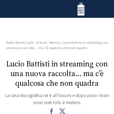
Vai al contenuto
Radio Monte Carlo
Radio Monte Carlo
›
Articoli
›
Musica
›
Lucio Battisti in streaming con
HOME
una nuova raccolta… ma c’è qualcosa che non quadra
RADIO
Lucio Battisti in streaming con
una nuova raccolta… ma c’è
WEB
RADIO
qualcosa che non quadra
PLAYLIST
La casa discografica ne è all’oscuro e dopo poco i brani
sono stati tolti: è mistero.
NEWS