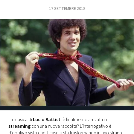
17 SETTEMBRE 2018
FOTO
CONCORSI
EVENTI
VIDEO
TV
PRINCIPATO
DI
MONACO
La musica di
Lucio Battisti
è finalmente arrivata in
streaming
con una nuova raccolta? L’interrogativo è
RMC
d’obbligo visto che il caso si sta trasformando in uno strano