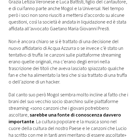
Grazia Letizia Veronese e Luca Battisti, figlio del cantautore,
e di cui fanno parte anche Mogol e la Universal. Nel tempo
però i soci non sono riusciti a mettersi d’accordo su alcune
questioni, così la società è andata in liquidazione ed è stata
affidata all’avvocato Gaetano Maria Giovanni Presti.
Non è ancora chiaro se si è trattato di una decisione del
nuovo affidatario di Acqua Azzurra o se invece c’è stato un
tentativo di truffa: le canzoni sulle piattaforme streaming
erano quelle originali, ma c’erano degli errori nella
trascrizione dei titoli che aveva lasciato spiazzato qualche
fan e che ha alimentato la tesi che si sia trattato di una truffa
o dell’azione di un hacker.
Dal canto suo però Mogol sembra molto incline al fatto che i
brani del suo vecchio socio sbarchino sulle piattaforme
streaming: «sono canzoni che i giovani potrebbero
ascoltare,
sarebbe una fonte di conoscenza davvero
importante
. La cultura popolare e la musica sono nel
cuore della cultura del nostro Paese e le canzoni che Lucio
ha scritto con me in tanti anni meritano di essere ascoltate»