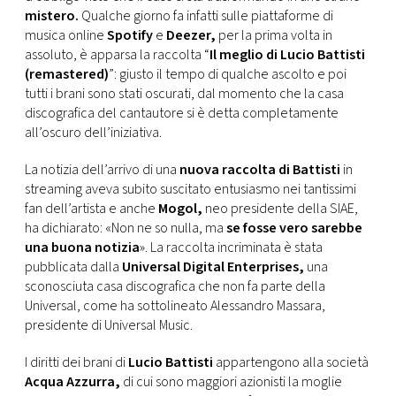
CONSIGLIA
mistero.
Qualche giorno fa infatti sulle piattaforme di
musica online
Spotify
e
Deezer,
per la prima volta in
assoluto, è apparsa la raccolta “
Il meglio di Lucio Battisti
(remastered)
”: giusto il tempo di qualche ascolto e poi
tutti i brani sono stati oscurati, dal momento che la casa
discografica del cantautore si è detta completamente
all’oscuro dell’iniziativa.
La notizia dell’arrivo di una
nuova raccolta di Battisti
in
streaming aveva subito suscitato entusiasmo nei tantissimi
fan dell’artista e anche
Mogol,
neo presidente della SIAE,
ha dichiarato: «Non ne so nulla, ma
se fosse vero sarebbe
una buona notizia
». La raccolta incriminata è stata
pubblicata dalla
Universal Digital Enterprises,
una
sconosciuta casa discografica che non fa parte della
Universal, come ha sottolineato Alessandro Massara,
presidente di Universal Music.
I diritti dei brani di
Lucio Battisti
appartengono alla società
Acqua Azzurra,
di cui sono maggiori azionisti la moglie