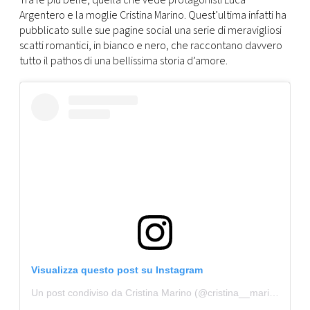
Tra le più belle, quella che vede protagonisti Luca
CONSIGLIA
Argentero e la moglie Cristina Marino. Quest’ultima infatti ha
pubblicato sulle sue pagine social una serie di meravigliosi
scatti romantici, in bianco e nero, che raccontano davvero
tutto il pathos di una bellissima storia d’amore.
Visualizza questo post su Instagram
Un post condiviso da Cristina Marino (@cristina__marino)