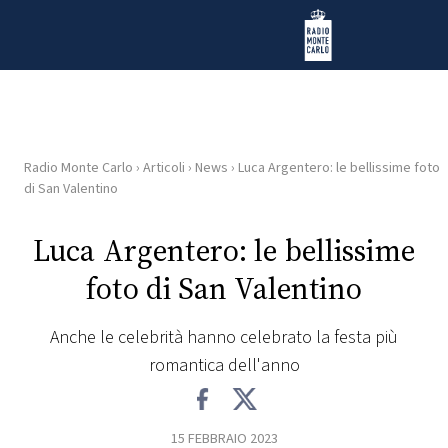
Vai al contenuto
Radio Monte Carlo
Radio Monte Carlo
›
Articoli
›
News
›
Luca Argentero: le bellissime foto
HOME
di San Valentino
RADIO
Luca Argentero: le bellissime
foto di San Valentino
WEB
RADIO
Anche le celebrità hanno celebrato la festa più
romantica dell'anno
PLAYLIST
NEWS
15 FEBBRAIO 2023