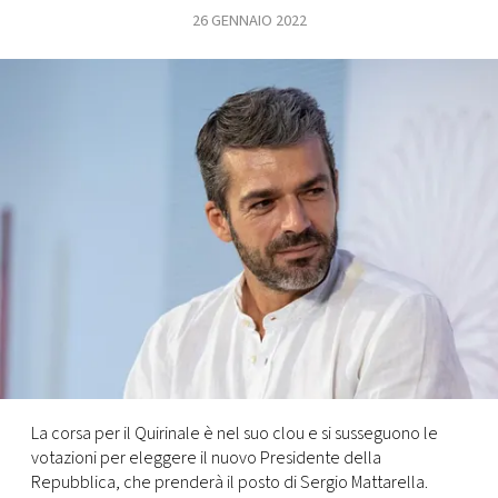
26 GENNAIO 2022
FOTO
CONCORSI
EVENTI
VIDEO
TV
PRINCIPATO
DI
MONACO
La corsa per il Quirinale è nel suo clou e si susseguono le
votazioni per eleggere il nuovo Presidente della
RMC
Repubblica, che prenderà il posto di Sergio Mattarella.