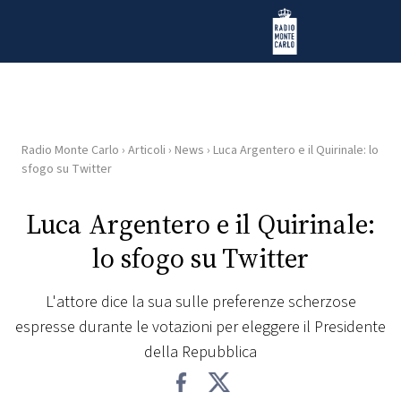
Vai al contenuto
Radio Monte Carlo
Radio Monte Carlo
›
Articoli
›
News
›
Luca Argentero e il Quirinale: lo
HOME
sfogo su Twitter
RADIO
Luca Argentero e il Quirinale:
lo sfogo su Twitter
WEB
RADIO
L'attore dice la sua sulle preferenze scherzose
espresse durante le votazioni per eleggere il Presidente
PLAYLIST
della Repubblica
NEWS