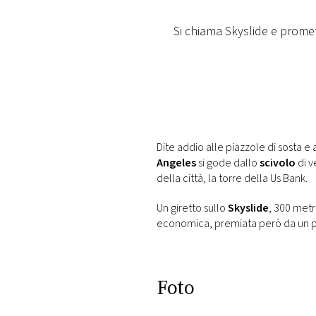
PLAYLIST
Si chiama Skyslide e promett
NEWS
FOTO
CONCORSI
Dite addio alle piazzole di sosta e 
Angeles
si gode dallo
scivolo
di v
della città, la torre della Us Bank.
EVENTI
Un giretto sullo
Skyslide
, 300 metr
economica, premiata però da un pa
VIDEO
TV
Foto
PRINCIPATO