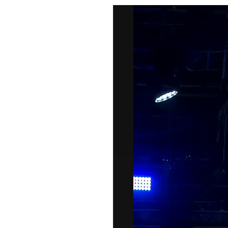
DI
MONACO
RMC
CONSIGLIA