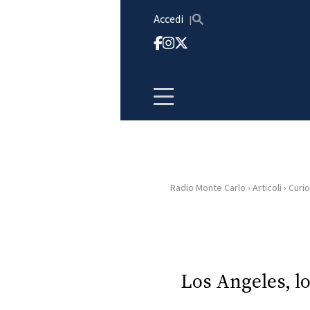
Vai al contenuto
Accedi
Radio Monte Carlo
›
Articoli
›
Curio
HOME
RADIO
WEB
Los Angeles, lo
RADIO