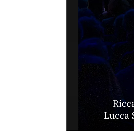
Jazz O
Muti live a
le fo
er Festival:
pr
più belle