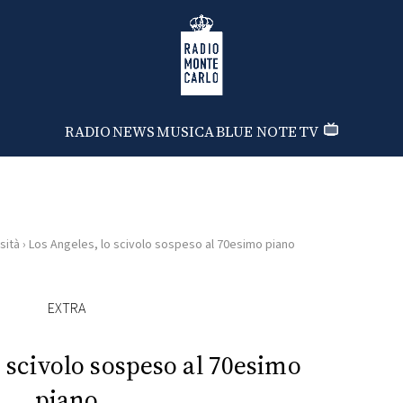
Radio Monte Carlo
RADIO
NEWS
MUSICA
BLUE NOTE
TV
sità
›
Los Angeles, lo scivolo sospeso al 70esimo piano
EXTRA
 scivolo sospeso al 70esimo
piano