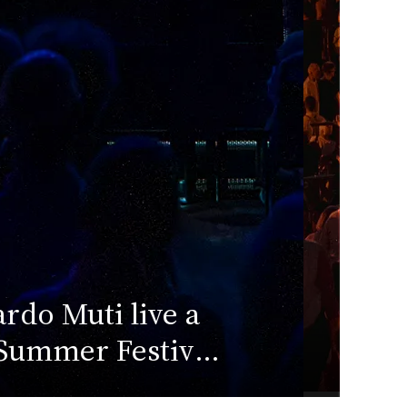
pen Modena 2026:
W
to più belle della
Su
ima edizione