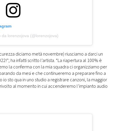
tagram
o da lorenzojova (@lorenzojova)
 sicurezza diciamo metà novembre) riusciamo a darci un
”; ha infatti scritto l’artista. “La riapertura al 100% è
emo la conferma con la mia squadra ci organizziamo per
parando da mesi e che continueremo a preparare fino a
 io sto qua in uno studio a registrare canzoni, la maggior
e rivolto al momento in cui accenderemo l’impianto audio