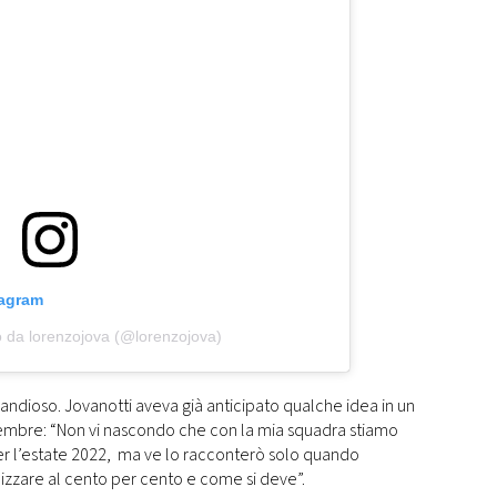
tagram
o da lorenzojova (@lorenzojova)
andioso. Jovanotti aveva già anticipato qualche idea in un
ttembre: “Non vi nascondo che con la mia squadra stiamo
r l’estate 2022, ma ve lo racconterò solo quando
lizzare al cento per cento e come si deve”.