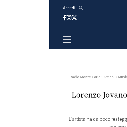
Vai al contenuto
Accedi
Radio Monte Carlo
›
Articoli
›
Musi
HOME
Lorenzo Jovanot
RADIO
WEB
RADIO
L'artista ha da poco festegg