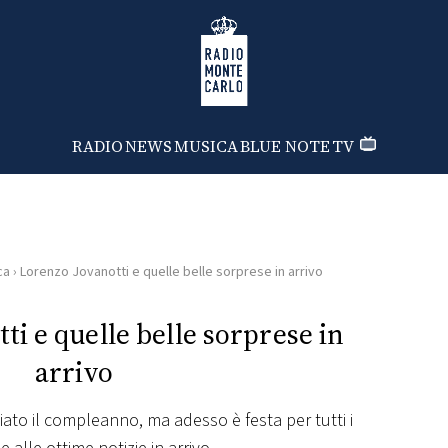
Radio Monte Carlo
RADIO
NEWS
MUSICA
BLUE NOTE
TV
ca
›
Lorenzo Jovanotti e quelle belle sorprese in arrivo
ti e quelle belle sorprese in
arrivo
iato il compleanno, ma adesso è festa per tutti i