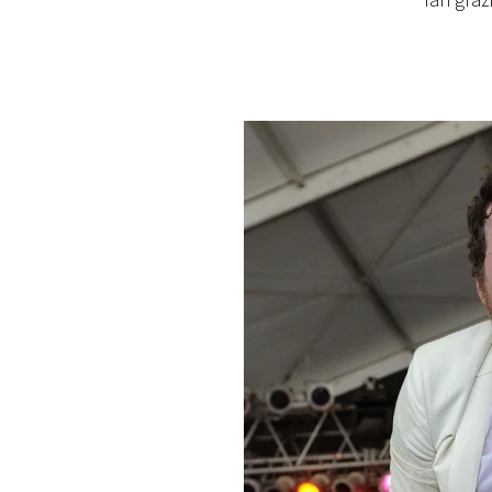
fan grazi
PLAYLIST
NEWS
FOTO
CONCORSI
EVENTI
VIDEO
TV
PRINCIPATO