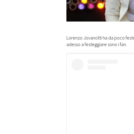
DI
MONACO
RMC
CONSIGLIA
Lorenzo Jovanotti ha da poco festeg
adesso a festeggiare sono i fan.