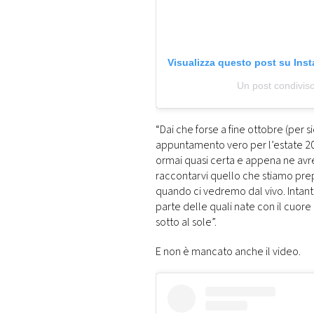
Visualizza questo post su Ins
Un post condivis
“Dai che forse a fine ottobre (per
appuntamento vero per l’estate 2022!
ormai quasi certa e appena ne avr
raccontarvi quello che stiamo pre
quando ci vedremo dal vivo. Intanto
parte delle quali nate con il cuor
sotto al sole”.
E non è mancato anche il video.