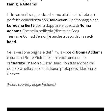
CONSIGLIA
Famiglia Addams
.
Il film arriverà sul grande schermo alla fine di ottobre, in
perfetta coincidenza con
Halloween
. Il personaggio che
Loredana Berté
dovrà doppiare è quello di
Nonna
Addams
. Che nella pellicola (diretta da Greg
Tiernan e Conrad Vernon) è anche a capo di una
rock
band.
Nella versione originale del film, la voce di
Nonna Addams
è quella di Bette Midler. Le altre voci sono quelle
di
Charlize Theron
e Oscar Isaac. Non si sa ancora chi
doppierà nella versione italiana i protagonisti Morticia e
Gomez.
(Photo courtesy Eagle Pictures)