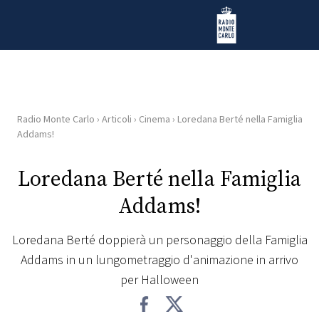
Vai al contenuto
Radio Monte Carlo
Radio Monte Carlo
›
Articoli
›
Cinema
›
Loredana Berté nella Famiglia
HOME
Addams!
RADIO
Loredana Berté nella Famiglia
Addams!
WEB
RADIO
Loredana Berté doppierà un personaggio della Famiglia
Addams in un lungometraggio d'animazione in arrivo
PLAYLIST
per Halloween
NEWS