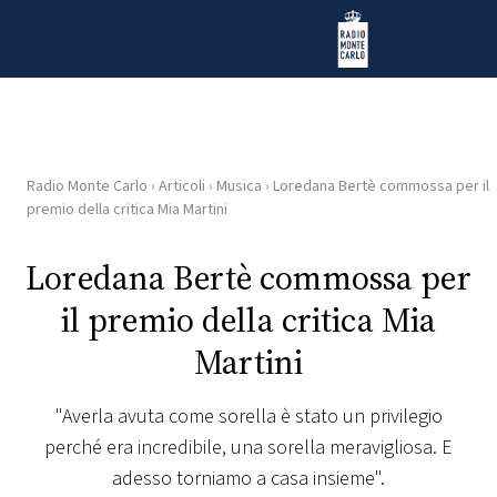
Vai al contenuto
Radio Monte Carlo
Radio Monte Carlo
›
Articoli
›
Musica
›
Loredana Bertè commossa per il
HOME
premio della critica Mia Martini
RADIO
Loredana Bertè commossa per
il premio della critica Mia
WEB
RADIO
Martini
PLAYLIST
"Averla avuta come sorella è stato un privilegio
perché era incredibile, una sorella meravigliosa. E
NEWS
adesso torniamo a casa insieme".