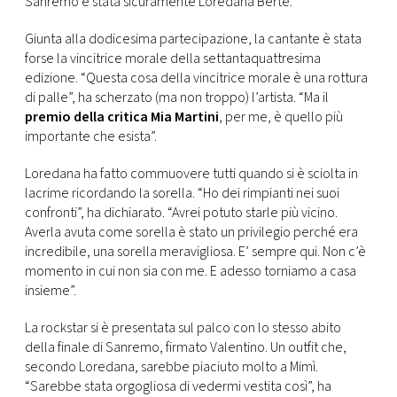
Sanremo è stata sicuramente Loredana Bertè.
CONSIGLIA
Giunta alla dodicesima partecipazione, la cantante è stata
forse la vincitrice morale della settantaquattresima
edizione. “Questa cosa della vincitrice morale è una rottura
di palle”, ha scherzato (ma non troppo) l’artista. “Ma il
premio della critica Mia Martini
, per me, è quello più
importante che esista”.
Loredana ha fatto commuovere tutti quando si è sciolta in
lacrime ricordando la sorella. “Ho dei rimpianti nei suoi
confronti”, ha dichiarato. “Avrei potuto starle più vicino.
Averla avuta come sorella è stato un privilegio perché era
incredibile, una sorella meravigliosa. E’ sempre qui. Non c’è
momento in cui non sia con me. E adesso torniamo a casa
insieme”.
La rockstar si è presentata sul palco con lo stesso abito
della finale di Sanremo, firmato Valentino. Un outfit che,
secondo Loredana, sarebbe piaciuto molto a Mimì.
“Sarebbe stata orgogliosa di vedermi vestita così”, ha